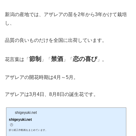
新潟の産地では、アザレアの苗を2年から3年かけて栽培
し、
品質の良いものだけを全国に出荷しています。
節制
禁酒
恋の喜び
花言葉は「
」「
」「
」。
アザレアの開花時期は4月～5月。
アザレアは3月4日、8月8日の誕生花です。
shigeyuki.net
shigeyuki.net
🕒️
折り紙工作動画をまとめています。