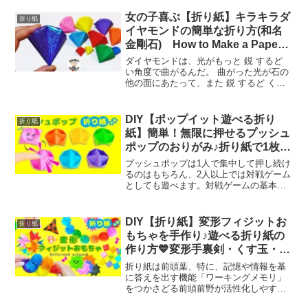
ムは、インクが入った水鉄砲を使って地
面にインクを塗り、一番多くの地面を塗
女の子喜ぶ【折り紙】キラキラダ
折り紙
ったチームが勝ちとい...
イヤモンドの簡単な折り方(和名
金剛石) How to Make a Paper
Diamond – Simple Way【音声解
ダイヤモンドは、光がもっと 鋭 するど
説あり】
い角度で曲がるんだ。 曲がった光が石の
他の面にあたって、また 鋭 するど く曲
がるから、石の中で 複雑 ふくざつ に光
が 反射 はんしゃ する。 その結果、たく
さんの光が目にとどいてキラキラして見
DIY【ポップイット遊べる折り
折り紙
える...
紙】簡単！無限に押せるプッシュ
ポップのおりがみ♪折り紙で1枚で
作れます！作り方・折り方もゆっ
プッシュポップは1人で集中して押し続け
くり説明動画 How to make Popit
るのはもちろん、2人以上では対戦ゲーム
としても遊べます。対戦ゲームの基本
Origami.
は、プレイヤーが列を選んで好きな数だ
けバブルを押していき、最後の1つを押す
人が負けというもの。さらにアレンジを
DIY【折り紙】変形フィジットお
折り紙
加えて、隣り合うバブ...
もちゃを手作り♪遊べる折り紙の
作り方💙変形手裏剣・くす玉・キ
ューブ・ポップチューブ・トライ
折り紙は前頭葉、特に、記憶や情報を基
アングル How to make
に答えを出す機能「ワーキングメモリ」
をつかさどる前頭前野が活性化しやすい
deformation Origami
です。思考や判断に関わる前頭葉の活動