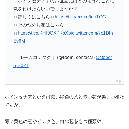
「ポインセチア」のお世話にはどのようなことに
気を付けたらいいでしょうか？
↓↓詳しくはこちら↓↓
https://t.co/mxmc6goTOG
↓↓その他のお花はこちら
↓↓
https://t.co/KHI9GXPKsX
pic.twitter.com/7c1Dlh
Ey6M
— ルームコンタクト (@room_contact2)
October
6, 2021
ポインセチアといえば濃い緑色の葉と赤い苞が美しい植物
ですが、
薄い黄色の苞やピンク色、白の苞をもつ種類や、