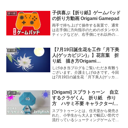
子供喜ぶ【折り紙】ゲームパッド
折り紙
の折り方動画 Origami Gamepad
両手で持ち上げて操作する装置で、通常
は左手側に方向指示のためのボタンやス
ティックなどが、右手側にそれ以外のボ
タン類が配されている。中央にはゲーム
の操作には直接使わない、機器の制御の
ためのボタン類（スタートボタンなど）
【7月19日誕生花を工作「月下美
折り紙
が設けられている。簡単な...
人(ゲッカビジン)」】花言葉 折
り紙 描き方Origami
dutchmans pipe cactus
しげゆき当ブログをご覧いただき有難う
Bouquet Tutorial
ございます。介護士しげゆきです。今回
は7月19日の誕生花「月下美人(ゲッカビ
ジン)」の折り紙などの工作動画をまとめ
てみました。高齢者・介護施設などのレ
クや、壁面制作などにご参考ください。7
[Origami] スプラトゥーン 自立
折り紙
月19日の誕生花...
するクラゲくん 折り紙 作り
方 ハサミ不要 キャラクター/
Splatoon Jellyfish – How to
スプラトゥーンとは、任天堂から発売さ
make
れた、小学生から大人まで幅広い世代で
流行っているシューティングゲームで
す。 ゲームジャンルは、TPSです。 ゲー