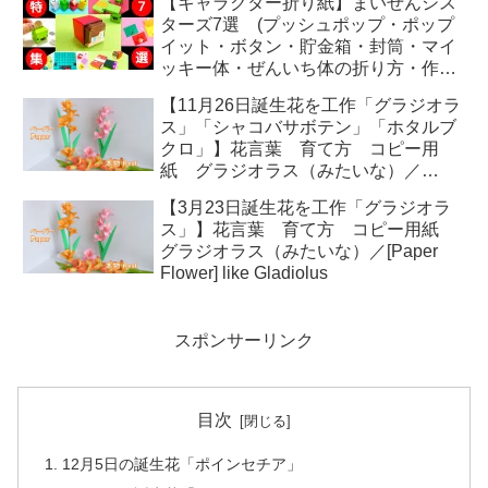
【キャラクター折り紙】まいぜんシス
ターズ7選 (プッシュポップ・ポップ
イット・ボタン・貯金箱・封筒・マイ
ッキー体・ぜんいち体の折り方・作り
方動画) maizen sisters minecraft
【11月26日誕生花を工作「グラジオラ
ス」「シャコバサボテン」「ホタルブ
クロ」】花言葉 育て方 コピー用
紙 グラジオラス（みたいな）／
[Paper Flower] like Gladiolus
【3月23日誕生花を工作「グラジオラ
ス」】花言葉 育て方 コピー用紙
グラジオラス（みたいな）／[Paper
Flower] like Gladiolus
スポンサーリンク
目次
12月5日の誕生花「ポインセチア」