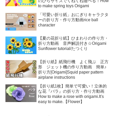
のひらサイズでくねくね遊べる！How
to make spring toys Origami
「可愛い折り紙」おにぎりキャラクタ
ーの折り方・作り方動画rice ball
character
【夏の花折り紙】ひまわりの作り方・
折り方動画 音声解説付き☆Origami
Sunflower tutorial/たつくり
【折り紙】紙飛行機 よく飛ぶ 正方
形 ジェット機の作り方動画 簡単♪
折り方[Origami]Squid paper pattern
airplane instructions
【折り紙1枚】簡単で可愛い！立体的
な花『バラ』の折り方・作り方動画
How to make a rose with origami.It's
easy to make.【Flower】