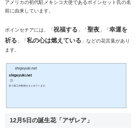
アメリカの初代駐メキシコ大使であるポインセット氏の名
前に由来しています。
祝福する
聖夜
幸運を
ポインセチアには、「
」「
」「
祈る
私の心は燃えている
」「
」などの花言葉があり
ます。
shigeyuki.net
shigeyuki.net
🕒️
折り紙工作動画をまとめています。
12月5日の誕生花「アザレア」