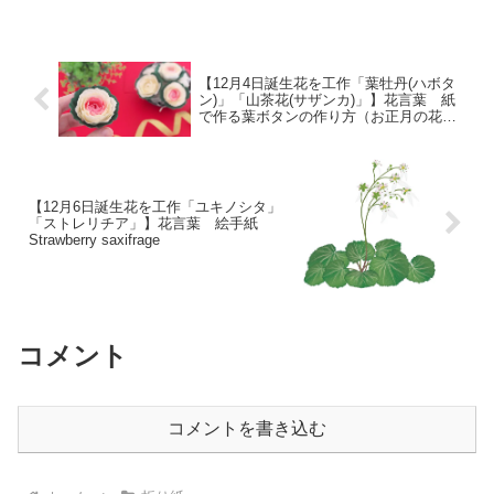
を高めることがいわゆる脳トレと言われ
るものですので、折り紙も良い脳トレに
なると考えられます。変身...
【12月4日誕生花を工作「葉牡丹(ハボタ
ン)」「山茶花(サザンカ)」】花言葉 紙
で作る葉ボタンの作り方（お正月の花）
– DIY How to Make Paper Flowers
(Ornamental Kale)
【12月6日誕生花を工作「ユキノシタ」
「ストレリチア」】花言葉 絵手紙
Strawberry saxifrage
コメント
コメントを書き込む