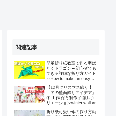
関連記事
簡単折り紙教室で作る羽ば
たくドラゴン – 初心者でも
できる詳細な折り方ガイド
～How to make an easy
origami flapping dragon～
【12月クリスマス飾り 】
「冬の壁面飾りアイデア」
冬 工作 保育製作 介護レク
リエーションwinter wall art
折り紙可愛い傘の作り方動