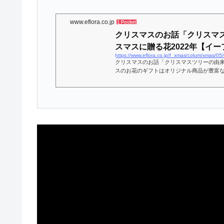
www.eflora.co.jp
1 Pocket
クリスマスのお話「クリスマ
スマスに贈る花2022年【イーフロ
クリスマスのお話「クリスマスツリーの由
スのお花のギフトはオリジナル商品が豊富
ください。お近くのお花屋さんが送料無料
ギフトを配達します