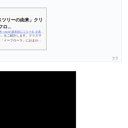
スツリーの由来」クリ
...
https://www.eflora.co.jp/f_xmas/colum/xmas/05/#:~:text=基本的にツリーを,を表現しています。
来」をご紹介します。クリスマ
な「イーフローラ」におまかせ
の直接手渡しで新鮮なフラワー