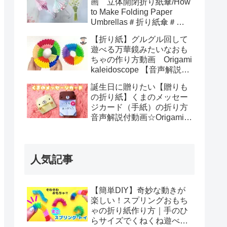
画 立体開閉折り紙傘/How
to Make Folding Paper
Umbrellas＃折り紙傘＃立
体折り紙傘＃Paper
【折り紙】グルグル回して
Umbrellas
遊べる万華鏡みたいなおも
ちゃの作り方動画 Origami
kaleidoscope 【音声解説あ
り】
誕生日に贈りたい【贈りも
の折り紙】くまのメッセー
ジカード（手紙）の折り方
音声解説付動画☆Origami
Very cute Bear message
card tutorial/たつくり
人気記事
【簡単DIY】奇妙な動きが
楽しい！スプリングおもち
ゃの折り紙作り方｜手のひ
らサイズでくねくね遊べ