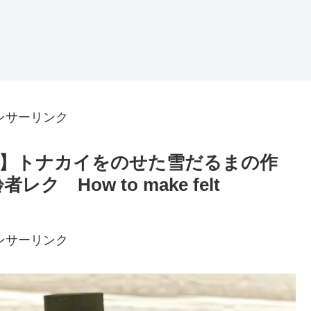
ンサーリンク
り】トナカイをのせた雪だるまの作
ク How to make felt
ンサーリンク