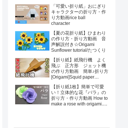
る！How to make spring
「可愛い折り紙」おにぎり
toys Origami
キャラクターの折り方・作
り方動画rice ball
character
【夏の花折り紙】ひまわり
の作り方・折り方動画 音
声解説付き☆Origami
Sunflower tutorial/たつくり
【折り紙】紙飛行機 よく
飛ぶ 正方形 ジェット機
の作り方動画 簡単♪折り方
[Origami]Squid paper
pattern airplane instructions
【折り紙1枚】簡単で可愛
い！立体的な花『バラ』の
折り方・作り方動画 How to
make a rose with origami.It's
easy to make.【Flower】