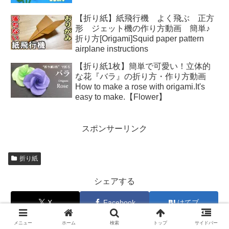
【折り紙】紙飛行機 よく飛ぶ 正方
形 ジェット機の作り方動画 簡単♪
折り方[Origami]Squid paper pattern
airplane instructions
【折り紙1枚】簡単で可愛い！立体的
な花『バラ』の折り方・作り方動画
How to make a rose with origami.It's
easy to make.【Flower】
スポンサーリンク
折り紙
シェアする
X
Facebook
はてブ
メニュー
ホーム
検索
トップ
サイドバー
LINE
コピー