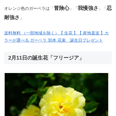
冒険心
我慢強さ
忍
オレンジ色のガーベラは「
」「
」「
耐強さ
」
送料無料 （一部地域を除く）【 生花 】【 産地直送 】カ
ラーが選べる ガーベラ 30本 花束 誕生日プレゼント
2月11日の誕生花「フリージア」