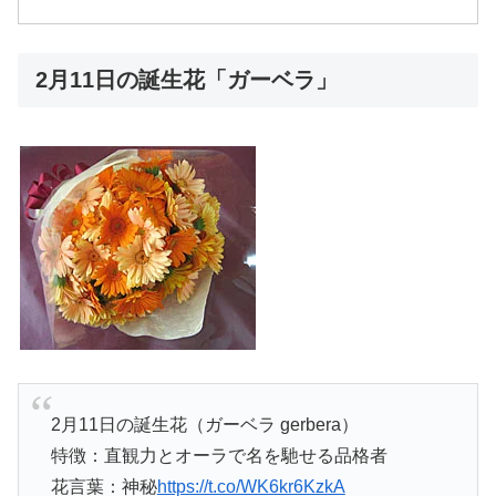
2月11日の誕生花「ガーベラ」
2月11日の誕生花（ガーベラ gerbera）
特徴：直観力とオーラで名を馳せる品格者
花言葉：神秘
https://t.co/WK6kr6KzkA