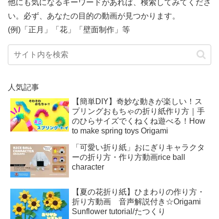
他にも気になるキーワードがあれば、検索してみてくださ
い。必ず、あなたの目的の動画が見つかります。
(例)「正月」「花」「壁面制作」等
人気記事
【簡単DIY】奇妙な動きが楽しい！ス
プリングおもちゃの折り紙作り方｜手
のひらサイズでくねくね遊べる！How
to make spring toys Origami
「可愛い折り紙」おにぎりキャラクタ
ーの折り方・作り方動画rice ball
character
【夏の花折り紙】ひまわりの作り方・
折り方動画 音声解説付き☆Origami
Sunflower tutorial/たつくり