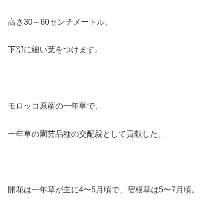
高さ30～60センチメートル、
下部に細い葉をつけます。
モロッコ原産の一年草で、
一年草の園芸品種の交配親として貢献した。
開花は一年草が主に4〜5月頃で、宿根草は5〜7月頃。