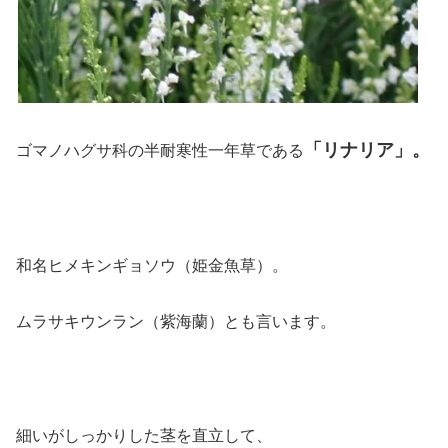
「リナリア」。
ゴマノハグサ科の半耐寒性一年草である
和名ヒメキンギョソウ（姫金魚草）。
ムラサキウンラン（紫海蘭）とも言います。
細いがしっかりした茎を直立して、