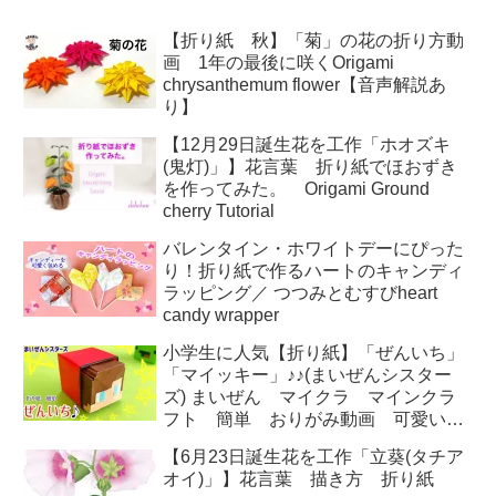
【折り紙 秋】「菊」の花の折り方動
画 1年の最後に咲くOrigami
chrysanthemum flower【音声解説あ
り】
【12月29日誕生花を工作「ホオズキ
(鬼灯)」】花言葉 折り紙でほおずき
を作ってみた。 Origami Ground
cherry Tutorial
バレンタイン・ホワイトデーにぴった
り！折り紙で作るハートのキャンディ
ラッピング／ つつみとむすびheart
candy wrapper
小学生に人気【折り紙】「ぜんいち」
「マイッキー」♪♪(まいぜんシスター
ズ) まいぜん マイクラ マインクラ
フト 簡単 おりがみ動画 可愛い
作り方Origami Maizen Sisters
【6月23日誕生花を工作「立葵(タチア
オイ)」】花言葉 描き方 折り紙