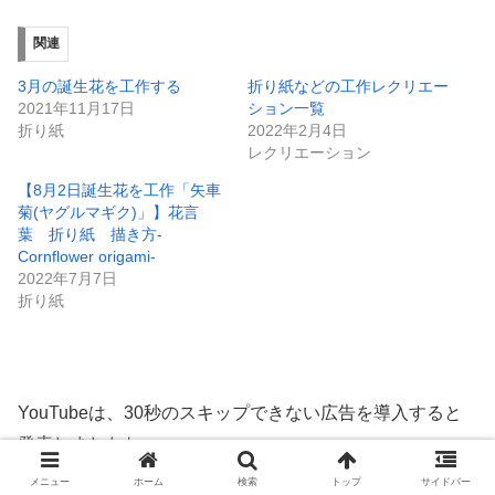
関連
3月の誕生花を工作する
折り紙などの工作レクリエー
2021年11月17日
ション一覧
折り紙
2022年2月4日
レクリエーション
【8月2日誕生花を工作「矢車
菊(ヤグルマギク)」】花言
葉 折り紙 描き方-
Cornflower origami-
2022年7月7日
折り紙
YouTubeは、30秒のスキップできない広告を導入すると
発表しましたね。
ブラウザ上でYouTube動画を視聴することで、広告の流れ
メニュー
ホーム
検索
トップ
サイドバー