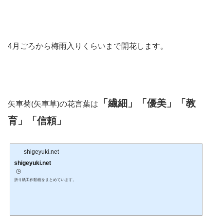
4月ごろから梅雨入りくらいまで開花します。
「繊細」「優美」「教
矢車菊(矢車草)の花言葉は
育」「信頼」
shigeyuki.net
shigeyuki.net
🕒️
折り紙工作動画をまとめています。