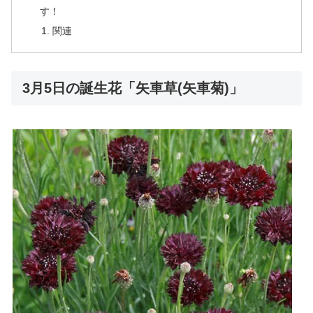
す！
関連
3月5日の誕生花「矢車草(矢車菊)」