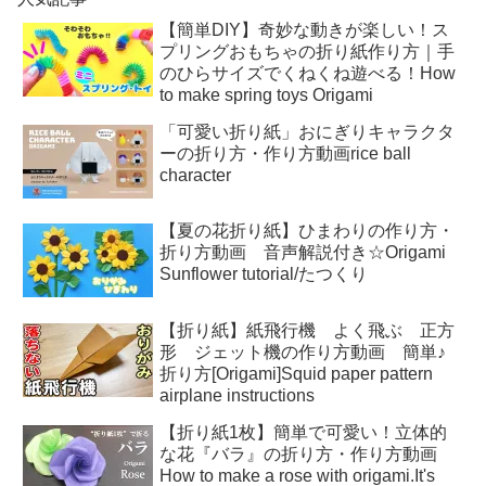
【簡単DIY】奇妙な動きが楽しい！ス
プリングおもちゃの折り紙作り方｜手
のひらサイズでくねくね遊べる！How
to make spring toys Origami
「可愛い折り紙」おにぎりキャラクタ
ーの折り方・作り方動画rice ball
character
【夏の花折り紙】ひまわりの作り方・
折り方動画 音声解説付き☆Origami
Sunflower tutorial/たつくり
【折り紙】紙飛行機 よく飛ぶ 正方
形 ジェット機の作り方動画 簡単♪
折り方[Origami]Squid paper pattern
airplane instructions
【折り紙1枚】簡単で可愛い！立体的
な花『バラ』の折り方・作り方動画
How to make a rose with origami.It's