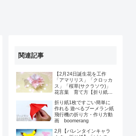
関連記事
【2月24日誕生花を工作
「アマリリス」「クロッカ
ス」「桜草(サクラソウ)」
花言葉 育て方【折り紙】
簡単お花！花束【Easy
折り紙1枚ですごい簡単に
origami 】Amaryllis
作れる 遊べるブーメラン紙
bouquet
飛行機の折り方・作り方動
画 boomerang
2月【バレンタインキャラ