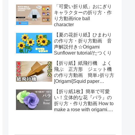
る！How to make spring
「可愛い折り紙」おにぎり
toys Origami
キャラクターの折り方・作
り方動画rice ball
character
【夏の花折り紙】ひまわり
の作り方・折り方動画 音
声解説付き☆Origami
Sunflower tutorial/たつくり
【折り紙】紙飛行機 よく
飛ぶ 正方形 ジェット機
の作り方動画 簡単♪折り方
[Origami]Squid paper
pattern airplane instructions
【折り紙1枚】簡単で可愛
い！立体的な花『バラ』の
折り方・作り方動画 How to
make a rose with origami.It's
easy to make.【Flower】