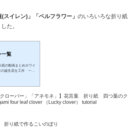
蓮(スイレン)」「ベルフラワー」
のいろいろな折り紙
ました。
ン一覧
り紙の動画まとめホワイ
月の誕生花を工作 一覧2
花「パンジー」「スノード
ギ)」2月4日誕生花「ボケ
月6日誕生花「菜の花」「芍
スレナグサ)」「ヒヤシン
のクローバー」「アネモネ」】花言葉 折り紙 四つ葉のク
生花「金盞花(キンセン
 leaf clover （Lucky clover） tutorial
 折り紙で作るこいのぼり