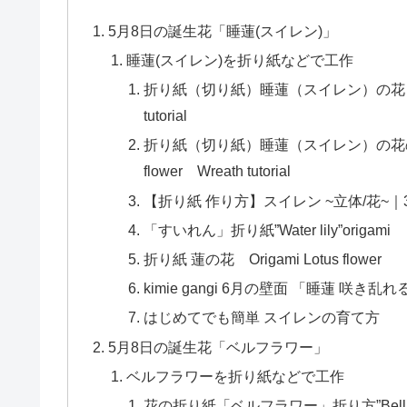
5月8日の誕生花「睡蓮(スイレン)」
睡蓮(スイレン)を折り紙などで工作
折り紙（切り紙）睡蓮（スイレン）の花 立体 折り方（
tutorial
折り紙（切り紙）睡蓮（スイレン）の花のリース 折
flower Wreath tutorial
【折り紙 作り方】スイレン ~立体/花~｜3D Paper W
「すいれん」折り紙”Water lily”origami
折り紙 蓮の花 Origami Lotus flower
kimie gangi 6月の壁面 「睡蓮 咲
はじめてでも簡単 スイレンの育て方
5月8日の誕生花「ベルフラワー」
ベルフラワーを折り紙などで工作
花の折り紙「ベルフラワー」折り方”Bell flowe