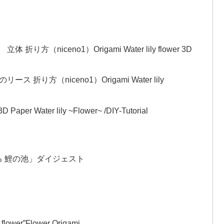
niceno1）Origami Water lily flower 3D
り方（niceno1）Origami Water lily
ater lily ~Flower~ /DIY-Tutorial
き乱れる 鯉の池」ダイジェスト
r”Flower Origami