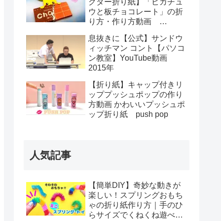
クター折り紙】「ピカチュ
ウと板チョコレート」の折
り方・作り方動画
Pikachu and chocolate bar
息抜きに【公式】サンドウ
ィッチマン コント【パソコ
ン教室】YouTube動画
2015年
【折り紙】キャップ付きリ
ッププッシュポップの作り
方動画 かわいいプッシュポ
ップ折り紙 push pop
人気記事
【簡単DIY】奇妙な動きが
楽しい！スプリングおもち
ゃの折り紙作り方｜手のひ
らサイズでくねくね遊べ