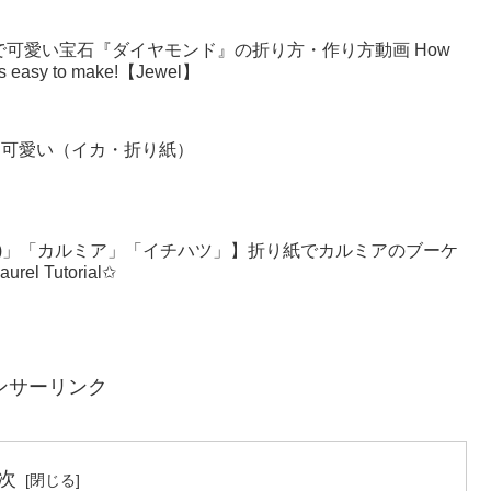
で可愛い宝石『ダイヤモンド』の折り方・作り方動画 How
t’s easy to make!【Jewel】
quid可愛い（イカ・折り紙）
シ)」「カルミア」「イチハツ」】折り紙でカルミアのブーケ
rel Tutorial✩
ンサーリンク
次