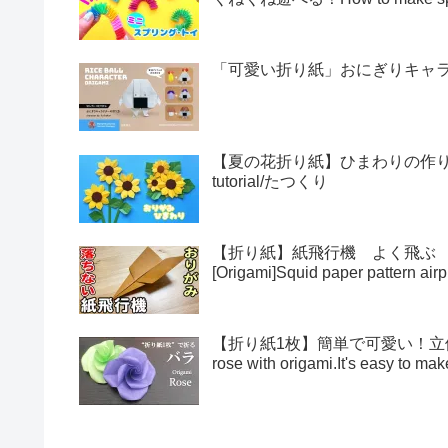
「可愛い折り紙」おにぎりキャラクター
【夏の花折り紙】ひまわりの作り方・折
tutorial/たつくり
【折り紙】紙飛行機 よく飛ぶ
[Origami]Squid paper pattern airp
【折り紙1枚】簡単で可愛い！立体的
rose with origami.It's easy to 