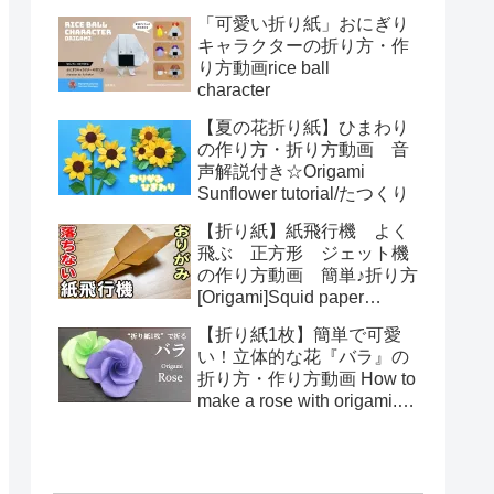
る！How to make spring
「可愛い折り紙」おにぎり
toys Origami
キャラクターの折り方・作
り方動画rice ball
character
【夏の花折り紙】ひまわり
の作り方・折り方動画 音
声解説付き☆Origami
Sunflower tutorial/たつくり
【折り紙】紙飛行機 よく
飛ぶ 正方形 ジェット機
の作り方動画 簡単♪折り方
[Origami]Squid paper
pattern airplane instructions
【折り紙1枚】簡単で可愛
い！立体的な花『バラ』の
折り方・作り方動画 How to
make a rose with origami.It's
easy to make.【Flower】