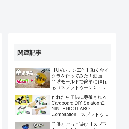
関連記事
【UVレジン工作】動く金イ
クラを作ってみた！動画
半球モールドで簡単に作れ
る《スプラトゥーン２・サ
ーモンラン》
作れたら子供に尊敬される
Cardboard DIY Splatoon2
NINTENDO LABO
Compilation スプラトゥー
ン２のまとめ動画
子供とごっこ遊び【スプラ