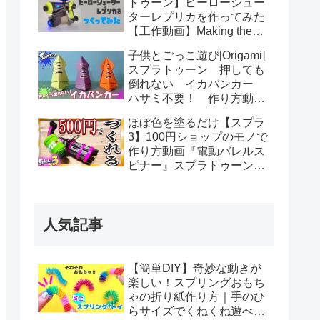
トゥーン】ヒーローシュー
ターレプリカを作ってみた
【工作動画】Making the
Hero Shot Replica from
子供とごっこ遊び[Origami]
Splatoon
スプラトゥーン 押しても
倒れない イカバンカー
ハサミ不要！ 作り方動画/
Splatoon Squid in waiting
ほぼ色を塗るだけ【スプラ
lobby – How to make
3】100円ショップのモノで
作り方動画『電動バレルス
ピナー』スプラトゥーン
3 Splatoon
人気記事
【簡単DIY】奇妙な動きが
楽しい！スプリングおもち
ゃの折り紙作り方｜手のひ
らサイズでくねくね遊べ