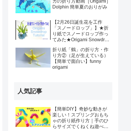
カの折り方動画［Origami］
Dolphin 簡単夏のおりがみ
【2月26日誕生花を工作
「スノードロップ」】★折
り紙でスノードロップ作っ
てみた★Origami Snowdrop
Tutorial★
折り紙「鶴」の折り方・作
り方②（足が生えている）
【簡単で面白い】funny
origami
人気記事
【簡単DIY】奇妙な動きが
楽しい！スプリングおもち
ゃの折り紙作り方｜手のひ
らサイズでくねくね遊べ