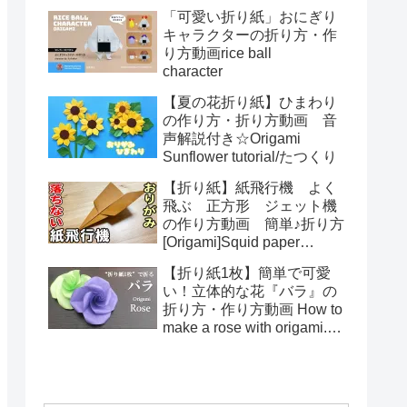
る！How to make spring
「可愛い折り紙」おにぎり
toys Origami
キャラクターの折り方・作
り方動画rice ball
character
【夏の花折り紙】ひまわり
の作り方・折り方動画 音
声解説付き☆Origami
Sunflower tutorial/たつくり
【折り紙】紙飛行機 よく
飛ぶ 正方形 ジェット機
の作り方動画 簡単♪折り方
[Origami]Squid paper
pattern airplane instructions
【折り紙1枚】簡単で可愛
い！立体的な花『バラ』の
折り方・作り方動画 How to
make a rose with origami.It's
easy to make.【Flower】