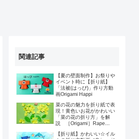
関連記事
【夏の壁面制作】お祭りや
イベント時に【折り紙】
「法被(はっぴ)」作り方動
画Origami Happi
菜の花の魅力を折り紙で表
現！黄色いお花がかわいい
「菜の花の折り方」を解
説 ［Origami］Rape
blossoms お花の簡単おり
【折り紙】かわいい☆イル
がみ