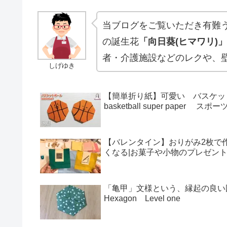
当ブログをご覧いただき有難う
の誕生花
「向日葵(ヒマワリ)」
者・介護施設などのレクや、
しげゆき
【簡単折り紙】可愛い バスケットボールの
basketball super paper
【バレンタイン】おりがみ2枚で
くなる|お菓子や小物のプレゼントに
「亀甲」文様という、縁起の良い図
Hexagon Level one