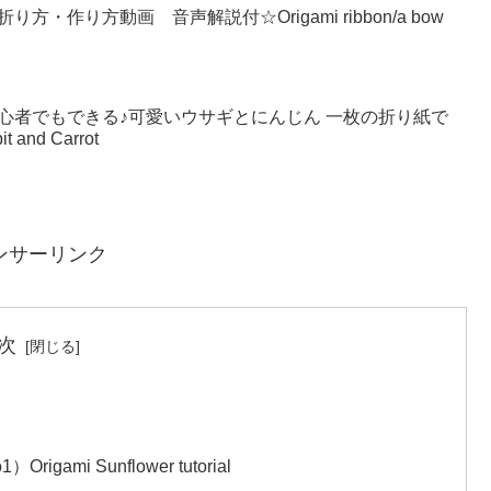
作り方動画 音声解説付☆Origami ribbon/a bow
単 初心者でもできる♪可愛いウサギとにんじん 一枚の折り紙で
 and Carrot
ンサーリンク
次
ami Sunflower tutorial