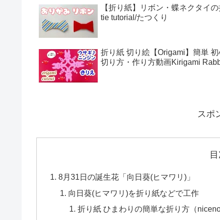
【折り紙】リボン・蝶ネクタイの折り方・
tie tutorial/たつくり
折り紙 切り絵【Origami】簡
切り方・作り方動画Kirigami Rabbit
スポ
目
8月31日の誕生花「向日葵(ヒマワリ)」
向日葵(ヒマワリ)を折り紙などで工作
折り紙 ひまわりの簡単な折り方（niceno1）Orig