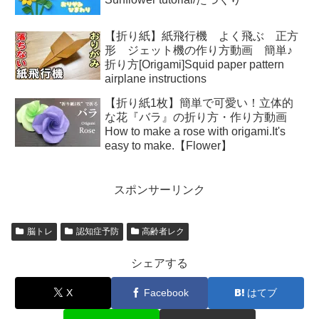
【折り紙】紙飛行機 よく飛ぶ 正方
形 ジェット機の作り方動画 簡単♪
折り方[Origami]Squid paper pattern
airplane instructions
【折り紙1枚】簡単で可愛い！立体的
な花『バラ』の折り方・作り方動画
How to make a rose with origami.It's
easy to make.【Flower】
スポンサーリンク
脳トレ
認知症予防
高齢者レク
シェアする
X
Facebook
はてブ