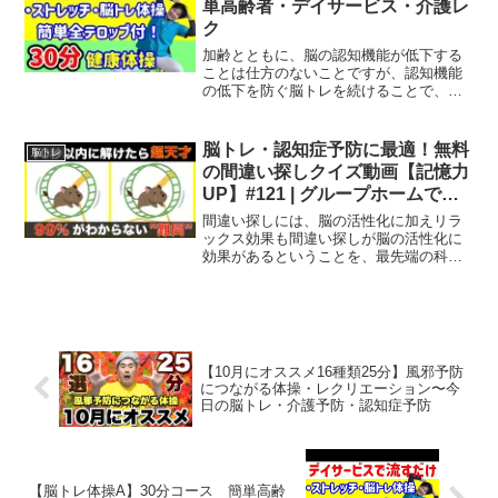
単高齢者・デイサービス・介護レ
ク
加齢とともに、脳の認知機能が低下する
ことは仕方のないことですが、認知機能
の低下を防ぐ脳トレを続けることで、脳
を健康な状態に保つことができます。 認
知症は一度発症すると進行を止めること
はできません。 しかし、脳トレで脳を活
脳トレ・認知症予防に最適！無料
脳トレ
性化させることで進行...
の間違い探しクイズ動画【記憶力
UP】#121 | グループホームでの
レクリエーションに最適！
間違い探しには、脳の活性化に加えリラ
ックス効果も間違い探しが脳の活性化に
効果があるということを、最先端の科学
が証明しています。 間違い探しは、前頭
葉については脳の活性化効果が認められ
ました。 また、頭頂葉については脳の不
活性化、すなわちリラ...
【10月にオススメ16種類25分】風邪予防
につながる体操・レクリエーション〜今
日の脳トレ・介護予防・認知症予防
【脳トレ体操A】30分コース 簡単高齢