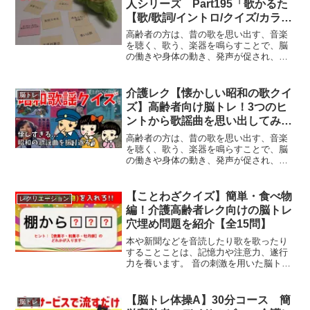
人シリーズ Part195「歌かるた
【歌/歌詞/イントロ/クイズ/カラオ
ケ/脳トレ】」Elderly Rec Intro
高齢者の方は、昔の歌を思い出す、音楽
を聴く、歌う、楽器を鳴らすことで、脳
の働きや身体の動き、発声が促され、感
情の乏しい方や自発性の低い方でも自然
に笑顔が表れたり、リズムに合わせて身
体を揺らしたりすることがみられます。
介護レク【懐かしい昭和の歌クイ
脳トレ
会話と歌うことは口腔機能...
ズ】高齢者向け脳トレ！3つのヒ
ントから歌謡曲を思い出してみよ
う【全15問】Elderly Rec Intro
高齢者の方は、昔の歌を思い出す、音楽
を聴く、歌う、楽器を鳴らすことで、脳
の働きや身体の動き、発声が促され、感
情の乏しい方や自発性の低い方でも自然
に笑顔が表れたり、リズムに合わせて身
体を揺らしたりすることがみられます。
【ことわざクイズ】簡単・食べ物
レクリエーション
今回は、懐かしい昭和時代...
編！介護高齢者レク向けの脳トレ
穴埋め問題を紹介【全15問】
本や新聞などを音読したり歌を歌ったり
することことは、記憶力や注意力、遂行
力を養います。 音の刺激を用いた脳トレ
は医療機関でもよく取り入れられていま
す。 また日記を書いたり、新聞記事を書
き写したりすることは、記憶力や見当識
【脳トレ体操A】30分コース 簡
脳トレ
を養います。 このよ...