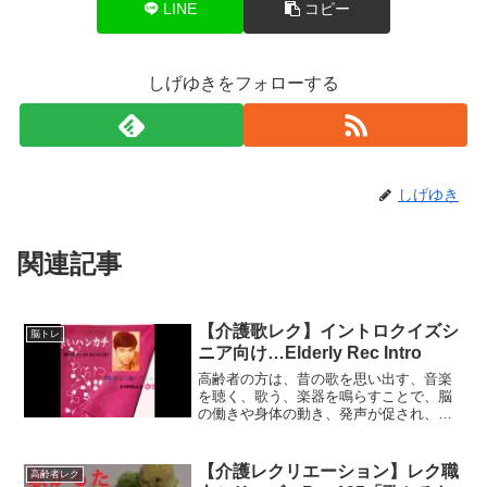
LINE
コピー
しげゆきをフォローする
しげゆき
関連記事
【介護歌レク】イントロクイズシ
脳トレ
ニア向け…Elderly Rec Intro
高齢者の方は、昔の歌を思い出す、音楽
を聴く、歌う、楽器を鳴らすことで、脳
の働きや身体の動き、発声が促され、感
情の乏しい方や自発性の低い方でも自然
に笑顔が表れたり、リズムに合わせて身
体を揺らしたりすることがみられます。
【介護レクリエーション】レク職
高齢者レク
イントロクイズシニア向け...