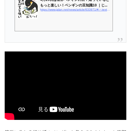
もっと楽しい！ペンギンの豆知識10 ｜じ...
https://www.jalan.net/news/article/633971/#:~:text=ペンギンはオスも卵,子どもを産み育てます。