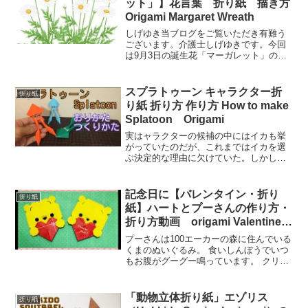
ット」】花言葉 折り紙 描き方
Origami Margaret Wreath
しげゆき当ブログをご覧いただき有難う
ございます。介護士しげゆきです。今回
は9月3日の誕生花「マーガレット」の折
り紙などの工作動画をまとめてみまし
た。高齢者・介護施設などのレクや、壁
面制作などにご参考ください。9月3日の
スプラトゥーン キャラクター折
折り紙
誕生花「マーガレット」...
り紙 折り方 作り方 How to make
Splatoon Origami
実はャラクターの候補の中にはイカも挙
がっていたのだが、これまではイカを選
ぶ決定的な理由に欠けていた。しかし、
「インクの中を高速で移動する」という
のを「泳ぐ」と捉えることで、イカを選
ぶ強い理由が生まれることになった。
記念日に【バレンタイン・折り
折り紙
【前編】「スプラトゥーン」...
紙】ハートとプーさんの作り方・
折り方動画 origami Valentine
heart
プーさんは100エーカーの森に住んでいる
くまのぬいぐるみ。 食いしんぼうでいつ
もお腹がグーグー鳴っています。 クリス
トファー・ロビンや森の仲間、ピグレッ
トやティガー、ラビットたちと大好きな
はちみつを手に入れるため旅に出たり、
「動物立体折り紙」エゾリス
折り紙
ランピーやモモン...