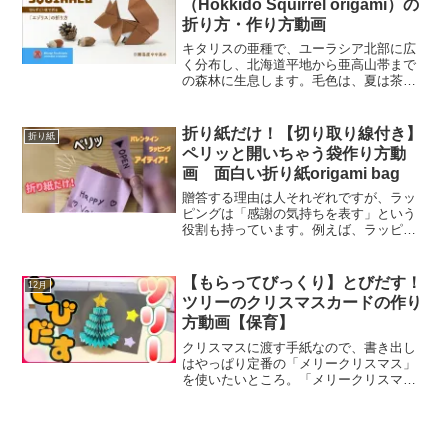
（Hokkido Squirrel origami）の
折り方・作り方動画
キタリスの亜種で、ユーラシア北部に広
く分布し、北海道平地から亜高山帯まで
の森林に生息します。毛色は、夏は茶色
を帯びた灰色やこげ茶色等で冬は灰褐色
となります。この毛色の変化は季節ごと
の保護色の役目を担っていますが、腹部
折り紙だけ！【切り取り線付き】
折り紙
は1年を通して白いです。...
ペリッと開いちゃう袋作り方動
画 面白い折り紙origami bag
贈答する理由は人それぞれですが、ラッ
ピングは「感謝の気持ちを表す」という
役割も持っています。例えば、ラッピン
グにおいては色の組み合わせが重要視さ
れていますが、組み合わせ方によっては
感謝の気持ちを強調させることができま
【もらってびっくり】とびだす！
12月
す。折り紙だけで簡単に、...
ツリーのクリスマスカードの作り
方動画【保育】
クリスマスに渡す手紙なので、書き出し
はやっぱり定番の「メリークリスマス」
を使いたいところ。「メリークリスマ
ス」「Merry Christmas」「Merry
X'mas」など、書き方もアレンジしてみ
ると楽しいですね。送る相手やクリスマ
スカー...