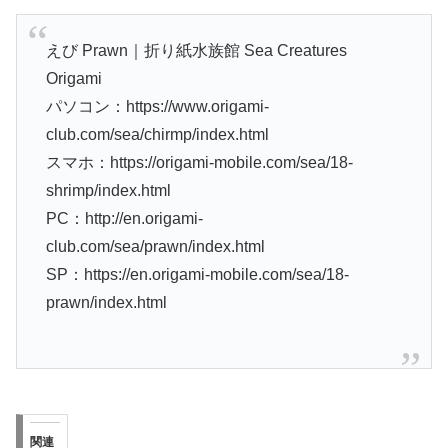
えび Prawn｜折り紙水族館 Sea Creatures
Origami
パソコン：https://www.origami-
club.com/sea/chirmp/index.html
スマホ：https://origami-mobile.com/sea/18-
shrimp/index.html
PC：http://en.origami-
club.com/sea/prawn/index.html
SP：https://en.origami-mobile.com/sea/18-
prawn/index.html
関連