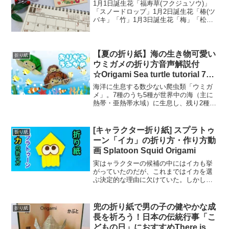
1月1日誕生花「福寿草(フクジュソウ)」
「スノードロップ」1月2日誕生花「椿(ツ
バキ」「竹」1月3日誕生花「梅」「松」1
月4日誕生花「福寿草(フクジュソウ)」1月
5日誕生花「クロッカス」「ミスミソウ」
1月6日誕生花「胡蝶蘭」「ユズリハ(譲
り...
【夏の折り紙】海の生き物可愛い
折り紙
ウミガメの折り方音声解説付
☆Origami Sea turtle tutorial 7、
8月のの飾り
海洋に生息する数少ない爬虫類「ウミガ
メ」。7種のうち5種が世界中の海（主に
熱帯・亜熱帯水域）に生息し、残り2種は
比較的限られた海域に分布しています。
現在世界に分布しているウミガメは全て
IUCNのレッドリスト（絶滅のおそれのあ
[キャラクター折り紙] スプラトゥ
折り紙
る種のレッドリス...
ーン「イカ」の折り方・作り方動
画 Splatoon Squid Origami
実はャラクターの候補の中にはイカも挙
がっていたのだが、これまではイカを選
ぶ決定的な理由に欠けていた。しかし、
「インクの中を高速で移動する」という
のを「泳ぐ」と捉えることで、イカを選
ぶ強い理由が生まれることになった。
兜の折り紙で男の子の健やかな成
折り紙
【前編】「スプラトゥーン」...
長を祈ろう！日本の伝統行事「こ
どもの日」におすすめThere is