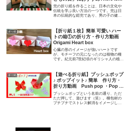
culture Children’s Day in Japan.
兜の折り紙を作ることは、日本の文化や
I make a helmet with origami
伝統を学ぶ良い方法の一つです。兜は日
本の伝統的な鎧兜であり、男の子の健や
かな成長を祈る行事でよく使われます。
兜を折ることで、日本の文化や伝統に触
れ、その美しさを感じることができま
【折り紙１枚】簡単 可愛い ハー
折り紙
す。兜の折り紙は、折り紙の...
トの箱①の折り方・作り方動画
Origami Heart box
心臓の形のイメージが強いハートです
が、モチーフの元になったのは植物の種
です。紀元前7世紀頃のギリシャ人の植民
地で栽培されていたシルフィウムという
ハーブの種がハート型をしていたことか
ら、当時発行された銀貨に刻印され、モ
【遊べる折り紙】プッシュポップ
折り紙
チーフが広まったといわれ...
♪ ポップイット♪ 簡単 作り方・
折り方動画 Push pop ・Pop it
(origami・종이 접기・摺紙)
プッシュポップという名前の通り、ただ
ただ押して、遊びます（笑）。梱包材の
プチプチでストレス解消をイメージして
もらうとわかりやすいかと思います
が、“無”になって、「ひたすら押す→すべ
て押したらひっくり返して、また押す」
を繰り返して遊びます。大...