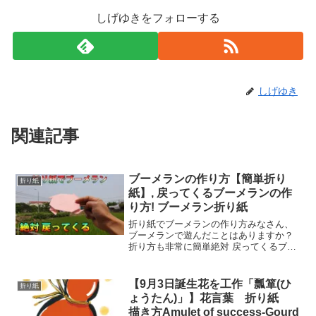
しげゆきをフォローする
しげゆき
関連記事
ブーメランの作り方【簡単折り
折り紙
紙】, 戻ってくるブーメランの作
り方! ブーメラン折り紙
折り紙でブーメランの作り方みなさん、
ブーメランで遊んだことはありますか？
折り方も非常に簡単絶対 戻ってくるブー
メラン 作り方
【9月3日誕生花を工作「瓢箪(ひ
折り紙
ょうたん)」】花言葉 折り紙
描き方Amulet of success-Gourd