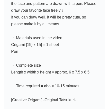
the face and pattern are drawn with a pen. Please
draw your favorite face freely ♪
If you can draw well, it will be pretty cute, so
please make it by all means.
・ Materials used in the video
Origami {15} x 15} = 1 sheet
Pen
・ Complete size
Length x width x height = approx. 6 x 7.5 x 6.5
・ Time required = about 10-15 minutes
[Creative Origami] -Original Tatsukuri-