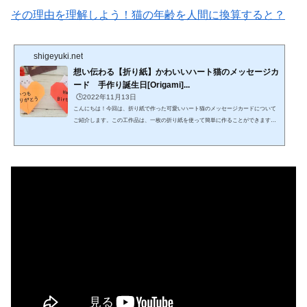
その理由を理解しよう！猫の年齢を人間に換算すると？
shigeyuki.net
想い伝わる【折り紙】かわいいハート猫のメッセージカ
ード 手作り誕生日[Origami]...
🕒️2022年11月13日
こんにちは！今回は、折り紙で作った可愛いハート猫のメッセージカードについて
ご紹介します。この工作品は、一枚の折り紙を使って簡単に作ることができます。
折り方も簡単で、誰でも気軽に挑戦できます。完成したカードは、飾って楽しむだ
けでなく、メッセージを書いたり、立てて置くこともできます。ハート猫は、可愛
らしい表情がとっても魅力的です。その愛らしさは、誕生日やバレンタイン、ホワ
イトデー、母の日、敬老の日など、様々なイベントの飾りにぴったりです。特に、
大切な人への手作りカードとして贈るのにぴったりなアイ...