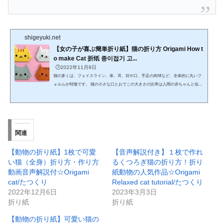
shigeyuki.net
【女の子が喜ぶ簡単折り紙】猫の折り方 Origami How t
o make Cat 折纸 종이접기 고...
🕒️2022年11月9日
猫の多くは、フェイスライン、体、耳、目や口、手足の肉球など、全体的に丸いフ
ォルムが特徴です。 猫の小さな口とおでこの大きさの比率は人間の赤ちゃんと似て
おり、私たちの母性本能をくすぐります。 このように猫がベビースキーマといわれ
る特徴を持つことから、見ているだけで自然とかわいいと感じてしまうのかもしれ
ませんね。https://www.youtube.com/watch?v=lO_TUMY1vBE折り紙15cm×15cm 1枚
簡単な猫の折り方 作り方
関連
【動物の折り紙】1枚で可愛
【音声解説付き】１枚で作れ
い猫（全身）折り方・作り方
るくつろぎ猫の折り方！折り
動画音声解説付☆Origami
紙動物の人気作品☆Origami
cat/たつくり
Relaxed cat tutorial/たつくり
2022年12月6日
2023年3月3日
折り紙
折り紙
【動物の折り紙】可愛い猫の