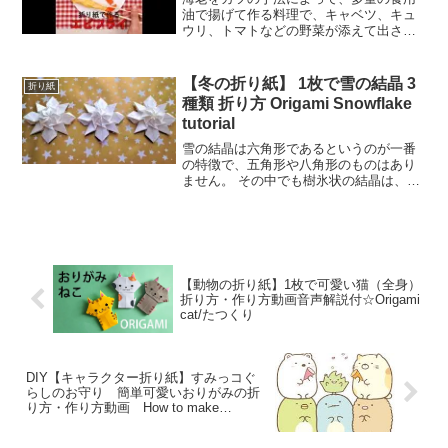
油で揚げて作る料理で、キャベツ、キュ
ウリ、トマトなどの野菜が添えて出され
ることが多い。多くの場合、タルタルソ
ースやウスターソースなどをつけて食べ
る。エビフライ - Wikipedia折り紙をくし
【冬の折り紙】 1枚で雪の結晶 3
折り紙
ゃくしゃに...
種類 折り方 Origami Snowflake
tutorial
雪の結晶は六角形であるというのが一番
の特徴で、五角形や八角形のものはあり
ません。 その中でも樹氷状の結晶は、軸
となっている6本の枝にも特徴がありま
す。 6つの枝の先端をつないでいくと、
正六角形になります。 これは、枝の長さ
が全部同じだからで...
【動物の折り紙】1枚で可愛い猫（全身）
折り方・作り方動画音声解説付☆Origami
cat/たつくり
DIY【キャラクター折り紙】すみっコぐ
らしのお守り 簡単可愛いおりがみの折
り方・作り方動画 How to make
sumikkogurasi omamori Origami