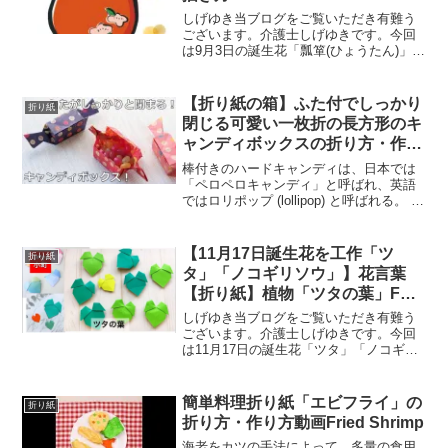
しげゆき当ブログをご覧いただき有難う
ございます。介護士しげゆきです。今回
は9月3日の誕生花「瓢箪(ひょうたん)」の
折り紙などの工作動画をまとめてみまし
た。高齢者・介護施設などのレクや、壁
面制作などにご参考ください。9月3日の
【折り紙の箱】ふた付でしっかり
折り紙
誕生花「瓢箪(ひ...
閉じる可愛い一枚折の長方形のキ
ャンディボックスの折り方・作り
方動画 Origami candy box【音声
棒付きのハードキャンディは、日本では
解説つき】/かんたん折り紙チャ
「ペロペロキャンディ」と呼ばれ、英語
ではロリポップ (lollipop) と呼ばれる。 ま
ンネル
た棒付きの氷菓子は、日本では「アイス
キャンディ」と呼ばれ、英語ではアイス
ポップという。 ブランド名であるポプシ
【11月17日誕生花を工作「ツ
折り紙
クル...
タ」「ノコギリソウ」】花言葉
【折り紙】植物「ツタの葉」Fold
the ivy leaves with origami
しげゆき当ブログをご覧いただき有難う
ございます。介護士しげゆきです。今回
は11月17日の誕生花「ツタ」「ノコギリ
ソウ」の折り紙などの工作動画をまとめ
てみました。高齢者・介護施設などのレ
クや、壁面制作などにご参考ください。
簡単料理折り紙「エビフライ」の
折り紙
11月17日の誕生花...
折り方・作り方動画Fried Shrimp
海老をカツの手法によって、多量の食用