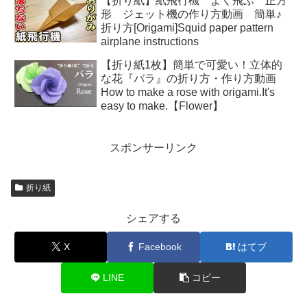
【折り紙】紙飛行機 よく飛ぶ 正方
形 ジェット機の作り方動画 簡単♪
折り方[Origami]Squid paper pattern
airplane instructions
【折り紙1枚】簡単で可愛い！立体的
な花『バラ』の折り方・作り方動画
How to make a rose with origami.It's
easy to make.【Flower】
スポンサーリンク
折り紙
シェアする
X
Facebook
はてブ
LINE
コピー