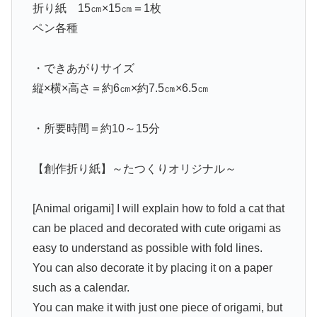
折り紙 15㎝×15㎝＝1枚
ペン各種
・できあがりサイズ
縦×横×高さ＝約6㎝×約7.5㎝×6.5㎝
・所要時間＝約10～15分
【創作折り紙】～たつくりオリジナル～
[Animal origami] I will explain how to fold a cat that
can be placed and decorated with cute origami as
easy to understand as possible with fold lines.
You can also decorate it by placing it on a paper
such as a calendar.
You can make it with just one piece of origami, but