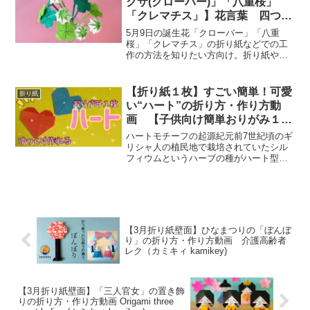
クサ(クローバー)」「八重桜」
「クレマチス」】花言葉 四つ葉
のクローバー 立体 簡単な折り
5月9日の誕生花「クローバー」「八重
方 Origami four leaf clover
桜」「クレマチス」の折り紙などでの工
作の方法を知りたい方向け。折り紙や、
（Lucky clover） tutorial
絵を描くなどといった工作レクリエーシ
ョンを、各高齢者施設など行っていると
思いますが、毎回、同じような物ばかり
【折り紙１枚】すごい簡単！可愛
折り紙
で、バリエーションに困っ...
い“ハート”の折り方・作り方動
画 【子供向け簡単おりがみ１枚
origami】
ハートモチーフの起源紀元前7世紀頃のギ
リシャ人の植民地で栽培されていたシル
フィウムというハーブの種がハート型を
していたことから、当時発行された銀貨
に刻印され、モチーフが広まったといわ
れています。 ハート＝心臓として描写さ
れるようになったのは...
【3月折り紙壁面】ひなまつりの「ぼんぼ
り」の折り方・作り方動画 介護高齢者
レク（カミキィ kamikey)
【3月折り紙壁面】「三人官女」の置き飾
りの折り方・作り方動画 Origami three