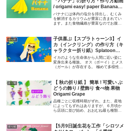
「バナナ」の折り方・作り方動画
/ origami easy! paper Banana
crafts step by step
バナナには体内の塩分を排出し、むくみ
[instructions]
を解消するカリウムが豊富に含まれてい
ます。また食物繊維が豊富なのでお腹の
調子を整えてお通じもスムーズになりま
す。さらに必須アミノ酸のメチオニンや
リジンがビタミンB6・C・ナイアシン
子供喜ぶ【スプラトゥーン3】イ
折り紙
(B3)・鉄にはたらきか...
カ（インクリング）の作り方（キ
ャラクター折り紙）Splatoon
Splatoon Inkling
イカのような生命体から人間に近い姿に
変身出来る種族。 オス（ボーイ）とメス
（ガール）が存在する。 極めて多様性に
富む、Splatoon世界の主要種族。 古くは
水棲生物だったが、己の肉体をみずから
変貌させて生活の場を海から陸に変え、
【 秋の折り紙 】 簡単 ! 可愛い ぶ
折り紙
そして現在...
どうの飾り / 壁飾り 食べ物 果物
Origami Grape
品種ごとに収穫時期がずれ、また、産地
によってもずれはありますが、６月頃か
ら店頭に並び始め、おおむね最も種類や
数が出回り、品質的に安定して美味しい
食べ頃の旬は８月から１０月初旬頃にか
けてです。そんなぶどうを折り紙でどう
【5月9日誕生花を工作「シロツメ
折り紙
ぞ。ぶどうの飾りの作り方...