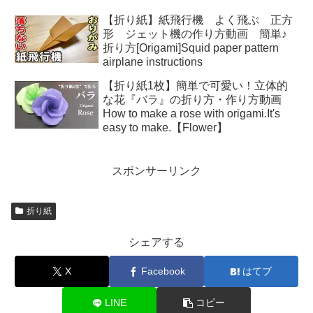
【折り紙】紙飛行機 よく飛ぶ 正方
形 ジェット機の作り方動画 簡単♪
折り方[Origami]Squid paper pattern
airplane instructions
【折り紙1枚】簡単で可愛い！立体的
な花『バラ』の折り方・作り方動画
How to make a rose with origami.It's
easy to make.【Flower】
スポンサーリンク
折り紙
シェアする
X
Facebook
はてブ
LINE
コピー