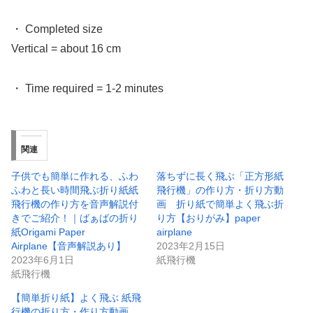
・ Completed size
Vertical = about 16 cm
・ Time required = 1-2 minutes
関連
子供でも簡単に作れる、ふわ
落ちずに長く飛ぶ「正方形紙
ふわと長い時間飛ぶ折り紙紙
飛行機」の作り方・折り方動
飛行機の作り方を音声解説付
画 折り紙で簡単よく飛ぶ折
きでご紹介！｜ばぁばの折り
り方【おりがみ】paper
紙Origami Paper
airplane
Airplane【音声解説あり】
2023年2月15日
2023年6月1日
紙飛行機
紙飛行機
【簡単折り紙】よく飛ぶ 紙飛
行機の折り方・作り方動画