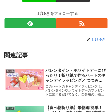
しげゆきをフォローする
しげゆき
関連記事
バレンタイン・ホワイトデーにぴ
折り紙
ったり！折り紙で作るハートのキ
ャンディラッピング／ つつみと
むすびheart candy wrapper
このハートのキャンディラッピングは、
バレンタインやホワイトデーのプレゼン
トに加えるだけでなく、自分用の小物入
れや、小さなプレゼントをラッピングす
る際にも使えます。また、折り紙の色を
変えたり、デコレーションを加えたりす
【食べ物折り紙】果物編 簡単！
折り紙
ることで、季節やテーマに...