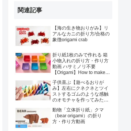
関連記事
【海の生き物おりがみ】リ
アルなカニの折り方/合格の
象徴origami crab
折り紙1枚のみで作れる 箱
小物入れの折り方・作り方
動画 ハサミノリ不要
【Origami】How to make
Box DIY Paper Craft
子供喜ぶ【遊べるおりが
み】左右にクネクネとツイ
ストするゴムのような感触
のオモチャを作ってみた！
origami to play
動物「立体折り紙」クマ
（bear origami）の折り
方・作り方動画