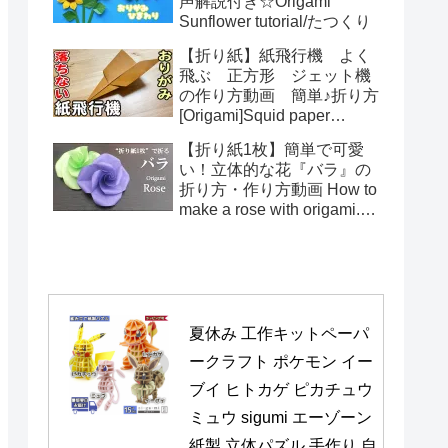
声解説付き☆Origami
Sunflower tutorial/たつくり
【折り紙】紙飛行機 よく
飛ぶ 正方形 ジェット機
の作り方動画 簡単♪折り方
[Origami]Squid paper
pattern airplane instructions
【折り紙1枚】簡単で可愛
い！立体的な花『バラ』の
折り方・作り方動画 How to
make a rose with origami.It's
easy to make.【Flower】
夏休み 工作キットペーパ
ークラフト ポケモン イー
ブイ ヒトカゲ ピカチュウ 
ミュウ sigumi エーゾーン 
紙製 立体パズル 手作り 自