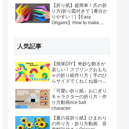
【折り紙】超簡単！爪の折
り方(折り図付きで 1番分か
りやすい！)【Easy
Origami】How to make
Dragon Claw ドラゴン モン
スター ドラキュラ Paper
toy 遊べる
人気記事
【簡単DIY】奇妙な動きが
楽しい！スプリングおもち
ゃの折り紙作り方｜手のひ
らサイズでくねくね遊べ
る！How to make spring
「可愛い折り紙」おにぎり
toys Origami
キャラクターの折り方・作
り方動画rice ball
character
【夏の花折り紙】ひまわり
の作り方・折り方動画 音