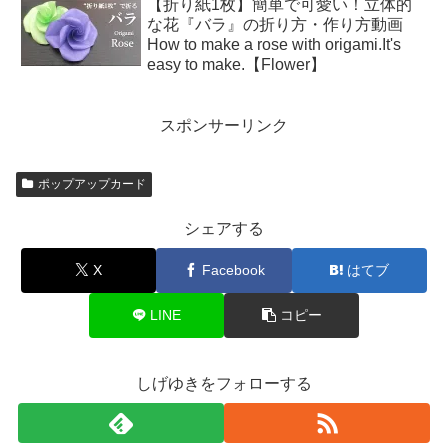
【折り紙1枚】簡単で可愛い！立体的
な花『バラ』の折り方・作り方動画
How to make a rose with origami.It's
easy to make.【Flower】
スポンサーリンク
ポップアップカード
シェアする
X
Facebook
はてブ
LINE
コピー
しげゆきをフォローする