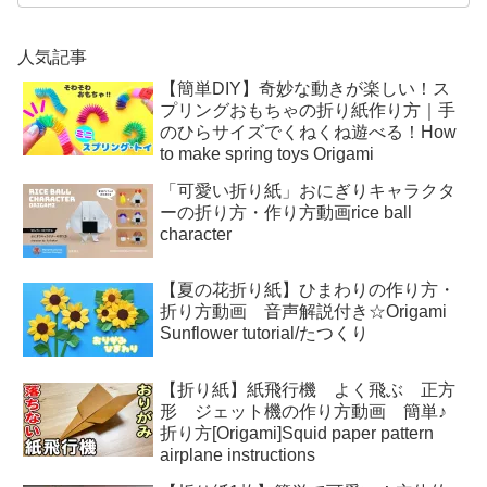
人気記事
【簡単DIY】奇妙な動きが楽しい！ス
プリングおもちゃの折り紙作り方｜手
のひらサイズでくねくね遊べる！How
to make spring toys Origami
「可愛い折り紙」おにぎりキャラクタ
ーの折り方・作り方動画rice ball
character
【夏の花折り紙】ひまわりの作り方・
折り方動画 音声解説付き☆Origami
Sunflower tutorial/たつくり
【折り紙】紙飛行機 よく飛ぶ 正方
形 ジェット機の作り方動画 簡単♪
折り方[Origami]Squid paper pattern
airplane instructions