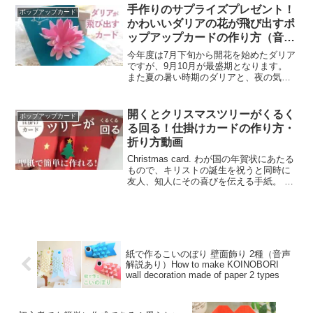
リスマスと同時に新年を祝うことばを併
手作りのサプライズプレゼント！
ポップアップカード
記...
かわいいダリアの花が飛び出すポ
ップアップカードの作り方（音声
解説あり）How to make cute
今年度は7月下旬から開花を始めたダリア
dahlia flower pop-up card
ですが、9月10月が最盛期となります。
また夏の暑い時期のダリアと、夜の気温
が下がった秋のダリアでは、同じ品種で
も花の色が異なり、より一層花色が鮮明
になっていきます。2021/09/03ダリア季
開くとクリスマスツリーがくるく
ポップアップカード
節到来！...
る回る！仕掛けカードの作り方・
折り方動画
Christmas card. わが国の年賀状にあたる
もので、キリストの誕生を祝うと同時に
友人、知人にその喜びを伝える手紙。 主
としてクリスマスにちなんだ美しい絵を
表紙とし、中に祝いのことばを記す。 ク
リスマスと同時に新年を祝うことばを併
記...
紙で作るこいのぼり 壁面飾り 2種（音声
解説あり）How to make KOINOBORI
wall decoration made of paper 2 types