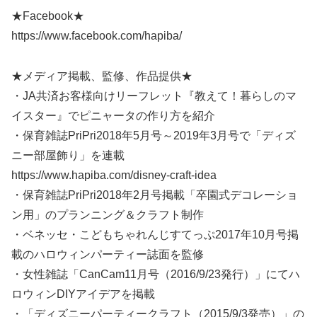
★Facebook★
https://www.facebook.com/hapiba/
★メディア掲載、監修、作品提供★
・JA共済お客様向けリーフレット『教えて！暮らしのマ
イスター』でピニャータの作り方を紹介
・保育雑誌PriPri2018年5月号～2019年3月号で「ディズ
ニー部屋飾り」を連載
https://www.hapiba.com/disney-craft-idea
・保育雑誌PriPri2018年2月号掲載「卒園式デコレーショ
ン用」のプランニング＆クラフト制作
・ベネッセ・こどもちゃれんじすてっぷ2017年10月号掲
載のハロウィンパーティー誌面を監修
・女性雑誌「CanCam11月号（2016/9/23発行）」にてハ
ロウィンDIYアイデアを掲載
・「ディズニーパーティークラフト（2015/9/3発売）」の