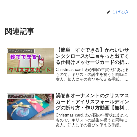
しげゆき
関連記事
【簡単 すぐできる】かわいいサ
ポップアップカード
ンタクロースがニョキっと出てく
る仕掛けメッセージカードの折り
方・作り方動画
Christmas card. わが国の年賀状にあたる
もので、キリストの誕生を祝うと同時に
友人、知人にその喜びを伝える手紙。 主
としてクリスマスにちなんだ美しい絵を
表紙とし、中に祝いのことばを記す。 ク
リスマスと同時に新年を祝うことばを併
渦巻きオーナメントのクリスマス
ポップアップカード
記...
カード・アイリスフォールディン
グの折り方・作り方動画【無料テ
ンプレート】How to Make a
Christmas card. わが国の年賀状にあたる
Beautiful Christmas Card (with
もので、キリストの誕生を祝うと同時に
友人、知人にその喜びを伝える手紙。 主
Free Template)
としてクリスマスにちなんだ美しい絵を
表紙とし、中に祝いのことばを記す。 ク