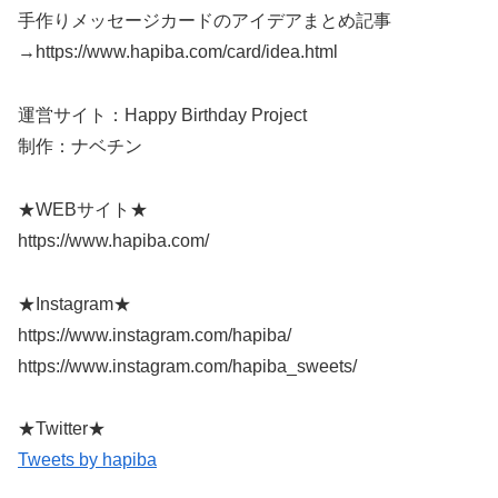
手作りメッセージカードのアイデアまとめ記事
→https://www.hapiba.com/card/idea.html
運営サイト：Happy Birthday Project
制作：ナベチン
★WEBサイト★
https://www.hapiba.com/
★Instagram★
https://www.instagram.com/hapiba/
https://www.instagram.com/hapiba_sweets/
★Twitter★
Tweets by hapiba