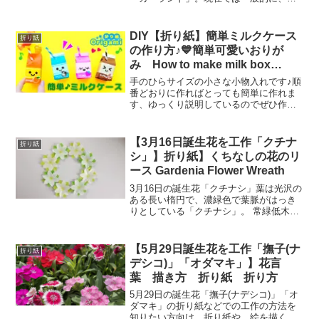
や葉、旗といったオーナメントを紐やワ
イヤーでつなぎ、室内インテリアの装飾
として飾り付けるアイテムのことを指し
DIY【折り紙】簡単ミルクケース
折り紙
ます。折り紙で簡単、パーテ...
の作り方♪💙簡単可愛いおりが
み How to make milk box
Origami
手のひらサイズの小さな小物入れです♪順
番どおりに作ればとっても簡単に作れま
す、ゆっくり説明しているのでぜひ作っ
てみて下さい♪☆出来上がりサイズ 約
3.5cm×3.5cm×7cm☆材料折り紙
15cm×15cm 1枚 2.5㎝×15㎝1枚8...
【3月16日誕生花を工作「クチナ
折り紙
シ」】折り紙】くちなしの花のリ
ース Gardenia Flower Wreath
3月16日の誕生花「クチナシ」葉は光沢の
ある長い楕円で、濃緑色で葉脈がはっき
りとしている「クチナシ」。 常緑低木で
花は6月～7月に白色の花を咲かせます。
花弁はフェルトのような優しい風合いを
していて、香りが特徴的で甘い香りを周
【5月29日誕生花を工作「撫子(ナ
折り紙
囲に漂わせます。...
デシコ)」「オダマキ」】花言
葉 描き方 折り紙 折り方
5月29日の誕生花「撫子(ナデシコ)」「オ
ダマキ」の折り紙などでの工作の方法を
知りたい方向け。折り紙や、絵を描くな