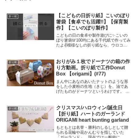
【こどもの日折り紙】こいのぼり
折り紙
箸袋【食卓でも活躍!!】【保育製
作】【こいのぼり製作】
こどもの日の食卓や製作遊びに✨こいの
ぼり箸袋🥢⁡100均にある千代紙で作ってみ
たよ✌️模様なしの折り紙なら、ウロコを
描いたり、丸シール半分にカットして貼
ってもいいかも😊
おりがみ１枚でドーナツの箱の作
折り紙
り方動画。折り紙で工作Donut
Box 【origami】(#77)
まん中にあなのあいたナットのような形
をした小麦粉の生地（きじ）を、油であ
げたものがドーナツというわけです。 な
ぜ、このような形をしているかという
と、まん中にあながあいた形だと、油で
あげるときに、まんじゅうのような形の
クリスマス/ハロウィン/誕生日
折り紙
ものより、中まで火が通り...
【折り紙】ハートのガーランド
ORIGAMI heart bunting garland
もともとは名誉・勝利のしるしとして贈
られる花輪や花かんむりを指していた
「ガーランド」。現在では一般的に、花