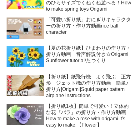
のひらサイズでくねくね遊べる！How
to make spring toys Origami
「可愛い折り紙」おにぎりキャラクタ
ーの折り方・作り方動画rice ball
character
【夏の花折り紙】ひまわりの作り方・
折り方動画 音声解説付き☆Origami
Sunflower tutorial/たつくり
【折り紙】紙飛行機 よく飛ぶ 正方
形 ジェット機の作り方動画 簡単♪
折り方[Origami]Squid paper pattern
airplane instructions
【折り紙1枚】簡単で可愛い！立体的
な花『バラ』の折り方・作り方動画
How to make a rose with origami.It's
easy to make.【Flower】