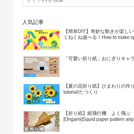
人気記事
【簡単DIY】奇妙な動きが楽し
くねくね遊べる！How to make sprin
「可愛い折り紙」おにぎりキャラクター
【夏の花折り紙】ひまわりの作り方・折
tutorial/たつくり
【折り紙】紙飛行機 よく飛ぶ
[Origami]Squid paper pattern airp