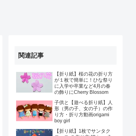
関連記事
【折り紙】桜の花の折り方
が１枚で簡単に！ひな祭り
に入学や卒業など4月の春
の飾りにCherry Blossom
子供と【遊べる折り紙】人
形（男の子、女の子）の作
り方・折り方動画origami
boy girl
【折り紙】1枚でサンタク