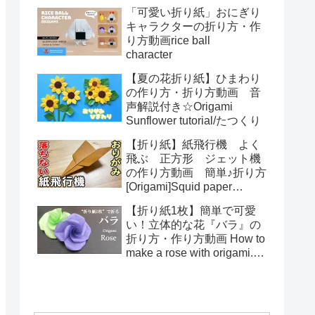
る！How to make spring
「可愛い折り紙」おにぎり
toys Origami
キャラクターの折り方・作
り方動画rice ball
character
【夏の花折り紙】ひまわり
の作り方・折り方動画 音
声解説付き☆Origami
Sunflower tutorial/たつくり
【折り紙】紙飛行機 よく
飛ぶ 正方形 ジェット機
の作り方動画 簡単♪折り方
[Origami]Squid paper
pattern airplane instructions
【折り紙1枚】簡単で可愛
い！立体的な花『バラ』の
折り方・作り方動画 How to
make a rose with origami.It's
easy to make.【Flower】