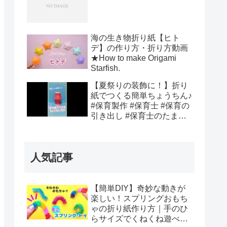
製作 #折り紙作品 ＃折り紙
海の生き物折り紙【ヒト
デ】の作り方・折り方動画
★How to make Origami
Starfish.
【夏祭りの装飾に！】折り
紙でつくる簡単ちょうちん♪
#保育製作 #保育士 #保育の
引き出し #保育士のたまご
#保育士あるある #クラフト
#子供と一緒に #折り紙工作
#折り紙 #折り紙作品
人気記事
【簡単DIY】奇妙な動きが
楽しい！スプリングおもち
ゃの折り紙作り方｜手のひ
らサイズでくねくね遊べ