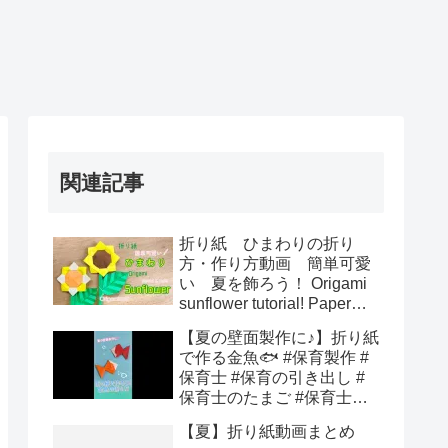
関連記事
折り紙 ひまわりの折り
方・作り方動画 簡単可愛
い 夏を飾ろう！ Origami
sunflower tutorial! Paper
DIY
【夏の壁面製作に♪】折り紙
で作る金魚🐟 #保育製作 #
保育士 #保育の引き出し #
保育士のたまご #保育士あ
るある #クラフト #子供と
【夏】折り紙動画まとめ
一緒に #折り紙工作 #壁面