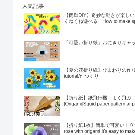
人気記事
【簡単DIY】奇妙な動きが楽し
くねくね遊べる！How to make sprin
「可愛い折り紙」おにぎりキャラクター
【夏の花折り紙】ひまわりの作り方・折
tutorial/たつくり
【折り紙】紙飛行機 よく飛ぶ
[Origami]Squid paper pattern airp
【折り紙1枚】簡単で可愛い！立体的
rose with origami.It's easy to 