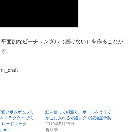
。平面的なビーチサンダル（履けない）を作ることが
ます。
i_craft
 可愛いポムポムプリ
紐を使って綱渡り。ボールをうまく
 キャラクター 折り
かごに入れる介護レクで認知症予防
トレードマーク
2019年5月28日
purin
折り紙