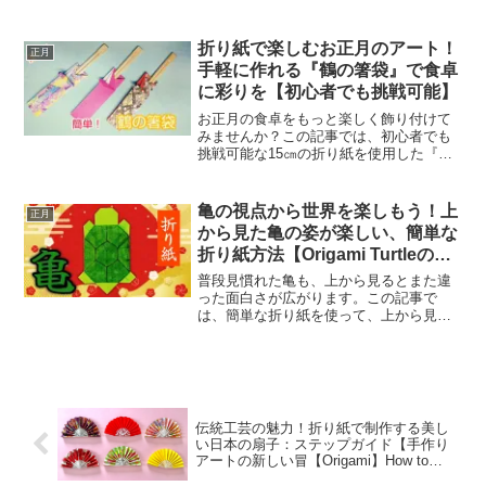
ない松、成長が早く生命力の強い竹、新
春に開花し、年始にふさわしい梅と3つの
縁起物が用いられます。お正月の折り
折り紙で楽しむお正月のアート！
正月
紙】折り紙を使って門松...
手軽に作れる『鶴の箸袋』で食卓
に彩りを【初心者でも挑戦可能】
お正月の食卓をもっと楽しく飾り付けて
みませんか？この記事では、初心者でも
挑戦可能な15㎝の折り紙を使用した『鶴
の箸袋』の作り方をご紹介。手作りの温
かさとアートの楽しさを一緒に味わっ
て、新年を迎えましょう。箸袋で箸置き
亀の視点から世界を楽しもう！上
正月
をつくっていない場合、箸...
から見た亀の姿が楽しい、簡単な
折り紙方法【Origami Turtleの魅
力】
普段見慣れた亀も、上から見るとまた違
った面白さが広がります。この記事で
は、簡単な折り紙を使って、上から見た
亀を楽しむ方法をご紹介します。Origami
Turtleの不思議な魅力に触れ、手軽にクリ
エイティブな時間を楽しんでみません
か？亀は中...
伝統工芸の魅力！折り紙で制作する美し
い日本の扇子：ステップガイド【手作り
アートの新しい冒【Origami】How to
make a Japanese fan Paper Craft DIY