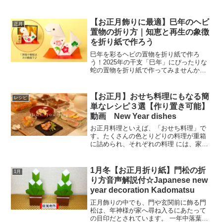
の作り方をご存じですか？今回ご紹介す
るのは、折り紙1枚で作れる簡単で便利な
ポチ袋の折り方です。このポチ袋は、千
【お正月飾りに最適】巳年のヘビ
正月
円札・五千円札・一万...
置物の折り方｜知恵と再生の象徴
を折り紙で作ろう
巳年を彩るヘビの置物を折り紙で作ろ
う！2025年の干支「巳年」にぴったりな
蛇の置物を折り紙で作ってみませんか？
平面タイプは手軽に作れて飾りやすく、
立体タイプは存在感のある仕上がりが魅
力です。折り紙の色や装飾を工夫するこ
【お正月】おせち料理にもなる簡
レシピ
とで、自分だけのオリジ...
単なレシピ３選【作り置き可能】
動画 New Year dishes
お正月料理といえば、「おせち料理」で
す。たくさんの色とりどりの料理が重箱
に詰められ、それぞれの料理 には、家族
みんなが健康で明るい１年が送れますよ
うにという願いが込められています。日
持ちする材料で作 り、家族だけではなく
1月冬【お正月折り紙】門松の折
1月
来客にもふるまわれま...
り方音声解説付☆Japanese new
year decoration Kadomatsu
正月飾りの中でも、門や玄関前に飾る門
松は、年神様が家へ尋ね入るにあたって
の目印だとされています。 一年中落葉し