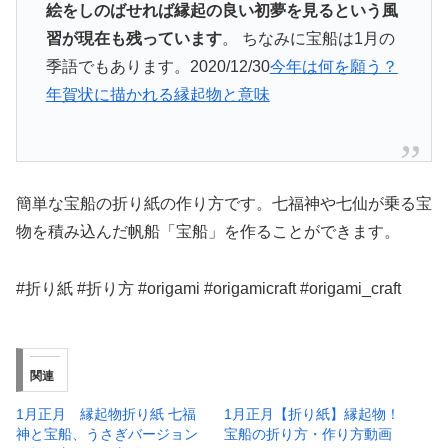
絵をしのばせれば縁起の良い初夢を見るという風
習が現在も残っています
。 ちなみに宝船は1月の
季語でもあります。
2020/12/30
今年は何を願う？
年賀状に描かれる縁起物と意味
簡単な宝船の折り紙の作り方です。七福神や七仙が乗る宝
物を積み込んだ帆船「宝船」を作ることができます。
#折り紙 #折り方 #origami #origamicraft #origami_craft
関連
1月正月 縁起物折り紙 七福
1月正月【折り紙】縁起物！
神と宝船、うさぎバージョン
宝船の折り方・作り方動画