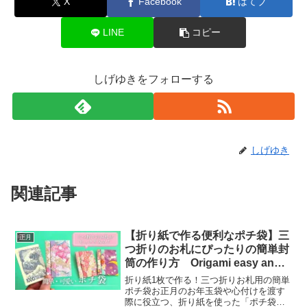
X
Facebook
はてブ
LINE
コピー
しげゆきをフォローする
しげゆき
関連記事
【折り紙で作る便利なポチ袋】三
正月
つ折りのお札にぴったりの簡単封
筒の作り方 Origami easy and
qute Envelope【音声解説あり】
折り紙1枚で作る！三つ折りお札用の簡単
ポチ袋お正月のお年玉袋や心付けを渡す
際に役立つ、折り紙を使った「ポチ袋」