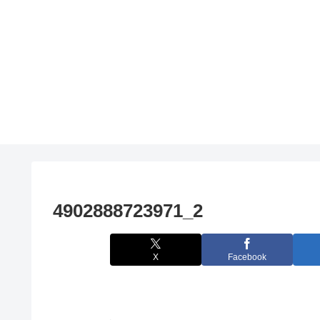
4902888723971_2
X
Facebook