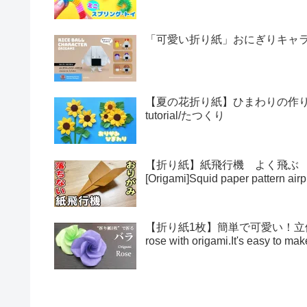
「可愛い折り紙」おにぎりキャラクター
【夏の花折り紙】ひまわりの作り方・折
tutorial/たつくり
【折り紙】紙飛行機 よく飛ぶ
[Origami]Squid paper pattern airp
【折り紙1枚】簡単で可愛い！立体的
rose with origami.It's easy to 