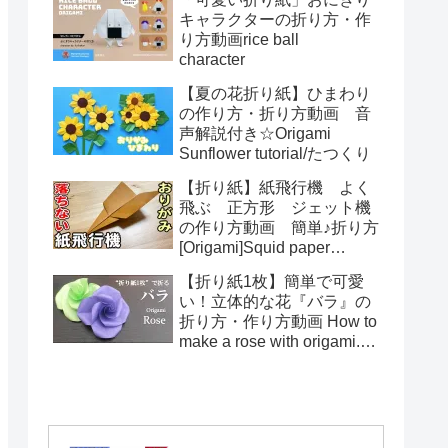
toys Origami
キャラクターの折り方・作
り方動画rice ball
character
【夏の花折り紙】ひまわり
の作り方・折り方動画 音
声解説付き☆Origami
Sunflower tutorial/たつくり
【折り紙】紙飛行機 よく
飛ぶ 正方形 ジェット機
の作り方動画 簡単♪折り方
[Origami]Squid paper
pattern airplane instructions
【折り紙1枚】簡単で可愛
い！立体的な花『バラ』の
折り方・作り方動画 How to
make a rose with origami.It's
easy to make.【Flower】