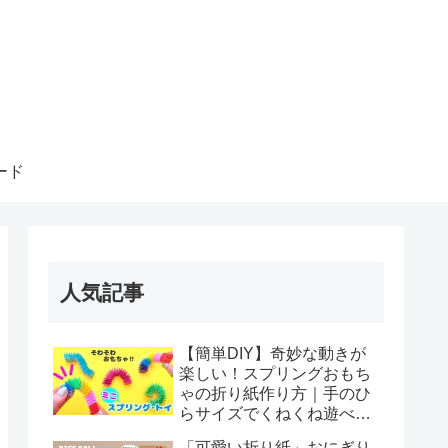
ード
人気記事
【簡単DIY】奇妙な動きが
楽しい！スプリングおもち
ゃの折り紙作り方｜手のひ
らサイズでくねくね遊べ
る！How to make spring
「可愛い折り紙」おにぎり