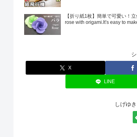
【折り紙1枚】簡単で可愛い！立体的
rose with origami.It's easy to 
シ
X
LINE
しげゆき