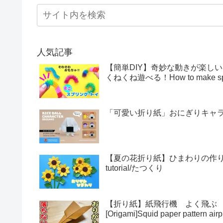
人気記事
【簡単DIY】奇妙な動きが楽し
くねくね遊べる！How to make sprin
「可愛い折り紙」おにぎりキャラクター
【夏の花折り紙】ひまわりの作り方・折
tutorial/たつくり
【折り紙】紙飛行機 よく飛ぶ
[Origami]Squid paper pattern airp