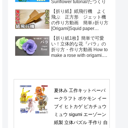
Sunflower tutorial/たつくり
【折り紙】紙飛行機 よく
飛ぶ 正方形 ジェット機
の作り方動画 簡単♪折り方
[Origami]Squid paper
pattern airplane instructions
【折り紙1枚】簡単で可愛
い！立体的な花『バラ』の
折り方・作り方動画 How to
make a rose with origami.It's
easy to make.【Flower】
夏休み 工作キットペーパ
ークラフト ポケモン イー
ブイ ヒトカゲ ピカチュウ 
ミュウ sigumi エーゾーン 
紙製 立体パズル 手作り 自