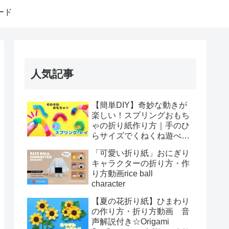
ード
人気記事
【簡単DIY】奇妙な動きが
楽しい！スプリングおもち
ゃの折り紙作り方｜手のひ
らサイズでくねくね遊べ
る！How to make spring
「可愛い折り紙」おにぎり
toys Origami
キャラクターの折り方・作
り方動画rice ball
character
【夏の花折り紙】ひまわり
の作り方・折り方動画 音
声解説付き☆Origami