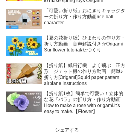
to make spring toys Origami
「可愛い折り紙」おにぎりキャラクタ
ーの折り方・作り方動画rice ball
character
【夏の花折り紙】ひまわりの作り方・
折り方動画 音声解説付き☆Origami
Sunflower tutorial/たつくり
【折り紙】紙飛行機 よく飛ぶ 正方
形 ジェット機の作り方動画 簡単♪
折り方[Origami]Squid paper pattern
airplane instructions
【折り紙1枚】簡単で可愛い！立体的
な花『バラ』の折り方・作り方動画
How to make a rose with origami.It's
easy to make.【Flower】
シェアする