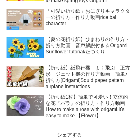
to make spring toys Origami
「可愛い折り紙」おにぎりキャラクタ
ーの折り方・作り方動画rice ball
character
【夏の花折り紙】ひまわりの作り方・
折り方動画 音声解説付き☆Origami
Sunflower tutorial/たつくり
【折り紙】紙飛行機 よく飛ぶ 正方
形 ジェット機の作り方動画 簡単♪
折り方[Origami]Squid paper pattern
airplane instructions
【折り紙1枚】簡単で可愛い！立体的
な花『バラ』の折り方・作り方動画
How to make a rose with origami.It's
easy to make.【Flower】
シェアする