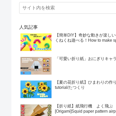
人気記事
【簡単DIY】奇妙な動きが楽し
くねくね遊べる！How to make sprin
「可愛い折り紙」おにぎりキャラクター
【夏の花折り紙】ひまわりの作り方・折
tutorial/たつくり
【折り紙】紙飛行機 よく飛ぶ
[Origami]Squid paper pattern airp