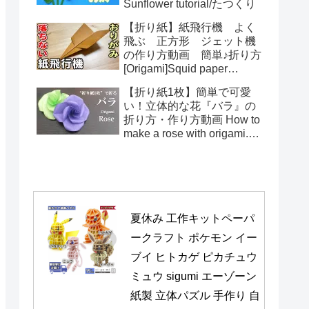
Sunflower tutorial/たつくり
【折り紙】紙飛行機 よく
飛ぶ 正方形 ジェット機
の作り方動画 簡単♪折り方
[Origami]Squid paper
pattern airplane instructions
【折り紙1枚】簡単で可愛
い！立体的な花『バラ』の
折り方・作り方動画 How to
make a rose with origami.It's
easy to make.【Flower】
夏休み 工作キットペーパ
ークラフト ポケモン イー
ブイ ヒトカゲ ピカチュウ 
ミュウ sigumi エーゾーン 
紙製 立体パズル 手作り 自