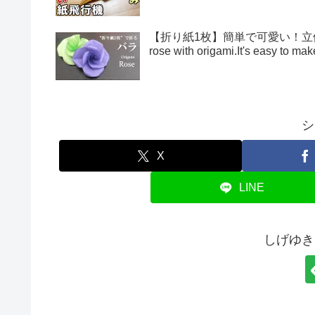
【折り紙1枚】簡単で可愛い！立体的
rose with origami.It's easy to 
シ
X
LINE
しげゆき