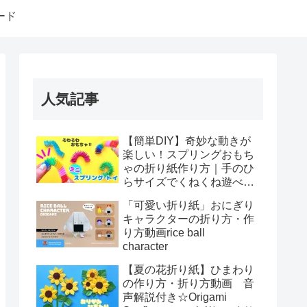
ード
人気記事
【簡単DIY】奇妙な動きが
楽しい！スプリングおもち
ゃの折り紙作り方｜手のひ
らサイズでくねくね遊べ
る！How to make spring
「可愛い折り紙」おにぎり
toys Origami
キャラクターの折り方・作
り方動画rice ball
character
【夏の花折り紙】ひまわり
の作り方・折り方動画 音
声解説付き☆Origami