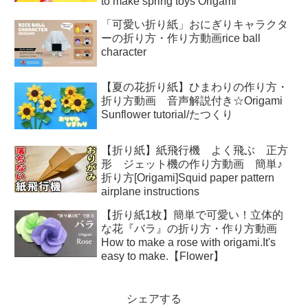
to make spring toys Origami
「可愛い折り紙」おにぎりキャラクタ
ーの折り方・作り方動画rice ball
character
【夏の花折り紙】ひまわりの作り方・
折り方動画 音声解説付き☆Origami
Sunflower tutorial/たつくり
【折り紙】紙飛行機 よく飛ぶ 正方
形 ジェット機の作り方動画 簡単♪
折り方[Origami]Squid paper pattern
airplane instructions
【折り紙1枚】簡単で可愛い！立体的
な花『バラ』の折り方・作り方動画
How to make a rose with origami.It's
easy to make.【Flower】
シェアする