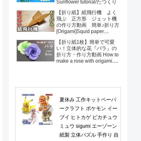
Sunflower tutorial/たつくり
【折り紙】紙飛行機 よく
飛ぶ 正方形 ジェット機
の作り方動画 簡単♪折り方
[Origami]Squid paper
pattern airplane instructions
【折り紙1枚】簡単で可愛
い！立体的な花『バラ』の
折り方・作り方動画 How to
make a rose with origami.It's
easy to make.【Flower】
夏休み 工作キットペーパ
ークラフト ポケモン イー
ブイ ヒトカゲ ピカチュウ 
ミュウ sigumi エーゾーン 
紙製 立体パズル 手作り 自