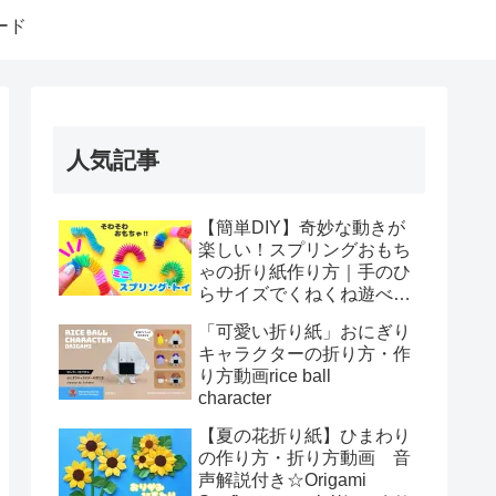
ード
人気記事
【簡単DIY】奇妙な動きが
楽しい！スプリングおもち
ゃの折り紙作り方｜手のひ
らサイズでくねくね遊べ
る！How to make spring
「可愛い折り紙」おにぎり
toys Origami
キャラクターの折り方・作
り方動画rice ball
character
【夏の花折り紙】ひまわり
の作り方・折り方動画 音
声解説付き☆Origami