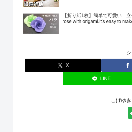
【折り紙1枚】簡単で可愛い！立体的
rose with origami.It's easy to 
シ
X
LINE
しげゆき