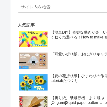
人気記事
【簡単DIY】奇妙な動きが楽し
くねくね遊べる！How to make sprin
「可愛い折り紙」おにぎりキャラクター
【夏の花折り紙】ひまわりの作り方・折
tutorial/たつくり
【折り紙】紙飛行機 よく飛ぶ
[Origami]Squid paper pattern airp