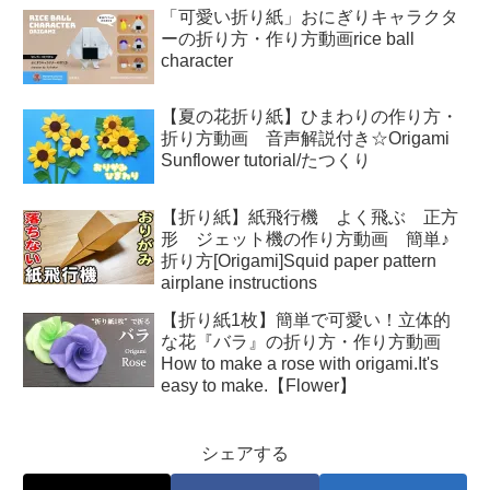
「可愛い折り紙」おにぎりキャラクタ
ーの折り方・作り方動画rice ball
character
【夏の花折り紙】ひまわりの作り方・
折り方動画 音声解説付き☆Origami
Sunflower tutorial/たつくり
【折り紙】紙飛行機 よく飛ぶ 正方
形 ジェット機の作り方動画 簡単♪
折り方[Origami]Squid paper pattern
airplane instructions
【折り紙1枚】簡単で可愛い！立体的
な花『バラ』の折り方・作り方動画
How to make a rose with origami.It's
easy to make.【Flower】
シェアする