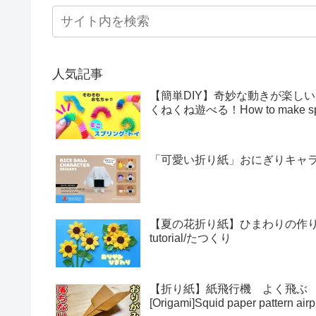
人気記事
【簡単DIY】奇妙な動きが楽し
くねくね遊べる！How to make sprin
「可愛い折り紙」おにぎりキャラクター
【夏の花折り紙】ひまわりの作り方・折
tutorial/たつくり
【折り紙】紙飛行機 よく飛ぶ
[Origami]Squid paper pattern airp