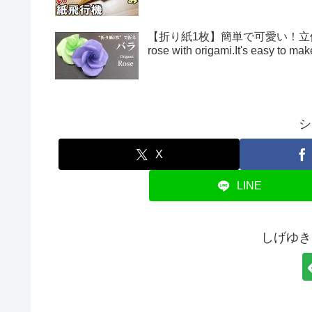
【折り紙1枚】簡単で可愛い！立体的
rose with origami.It's easy to 
シ
X
LINE
しげゆき