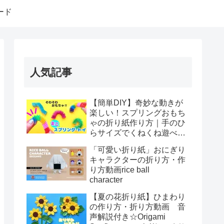
ード
人気記事
【簡単DIY】奇妙な動きが
楽しい！スプリングおもち
ゃの折り紙作り方｜手のひ
らサイズでくねくね遊べ
る！How to make spring
「可愛い折り紙」おにぎり
toys Origami
キャラクターの折り方・作
り方動画rice ball
character
【夏の花折り紙】ひまわり
の作り方・折り方動画 音
声解説付き☆Origami