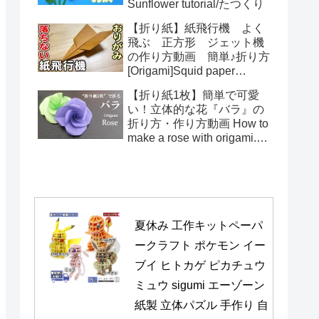
Sunflower tutorial/たつくり
【折り紙】紙飛行機 よく
飛ぶ 正方形 ジェット機
の作り方動画 簡単♪折り方
[Origami]Squid paper
pattern airplane instructions
【折り紙1枚】簡単で可愛
い！立体的な花『バラ』の
折り方・作り方動画 How to
make a rose with origami.It's
easy to make.【Flower】
夏休み 工作キットペーパ
ークラフト ポケモン イー
ブイ ヒトカゲ ピカチュウ 
ミュウ sigumi エーゾーン 
紙製 立体パズル 手作り 自