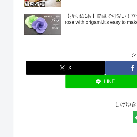
【折り紙1枚】簡単で可愛い！立体的
rose with origami.It's easy to 
シ
X
LINE
しげゆき