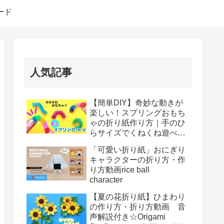
ード
人気記事
【簡単DIY】奇妙な動きが
楽しい！スプリングおもち
ゃの折り紙作り方｜手のひ
らサイズでくねくね遊べ
る！How to make spring
「可愛い折り紙」おにぎり
toys Origami
キャラクターの折り方・作
り方動画rice ball
character
【夏の花折り紙】ひまわり
の作り方・折り方動画 音
声解説付き☆Origami