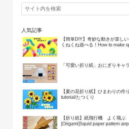
人気記事
【簡単DIY】奇妙な動きが楽し
くねくね遊べる！How to make sprin
「可愛い折り紙」おにぎりキャラクター
【夏の花折り紙】ひまわりの作り方・折
tutorial/たつくり
【折り紙】紙飛行機 よく飛ぶ
[Origami]Squid paper pattern airp