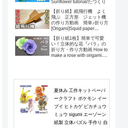
Sunflower tutorial/たつくり
【折り紙】紙飛行機 よく
飛ぶ 正方形 ジェット機
の作り方動画 簡単♪折り方
[Origami]Squid paper
pattern airplane instructions
【折り紙1枚】簡単で可愛
い！立体的な花『バラ』の
折り方・作り方動画 How to
make a rose with origami.It's
easy to make.【Flower】
夏休み 工作キットペーパ
ークラフト ポケモン イー
ブイ ヒトカゲ ピカチュウ 
ミュウ sigumi エーゾーン 
紙製 立体パズル 手作り 自