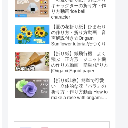
toys Origami
キャラクターの折り方・作
り方動画rice ball
character
【夏の花折り紙】ひまわり
の作り方・折り方動画 音
声解説付き☆Origami
Sunflower tutorial/たつくり
【折り紙】紙飛行機 よく
飛ぶ 正方形 ジェット機
の作り方動画 簡単♪折り方
[Origami]Squid paper
pattern airplane instructions
【折り紙1枚】簡単で可愛
い！立体的な花『バラ』の
折り方・作り方動画 How to
make a rose with origami.It's
easy to make.【Flower】