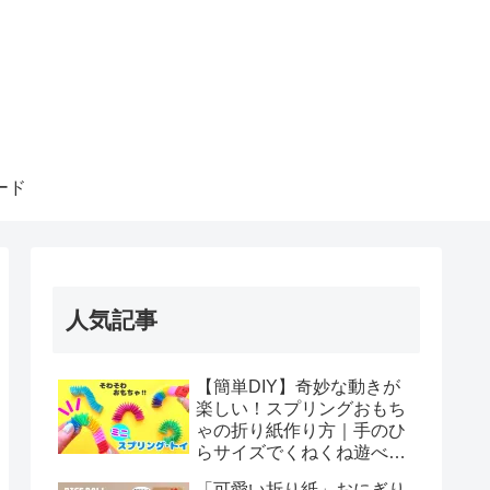
ード
人気記事
【簡単DIY】奇妙な動きが
楽しい！スプリングおもち
ゃの折り紙作り方｜手のひ
らサイズでくねくね遊べ
る！How to make spring
「可愛い折り紙」おにぎり