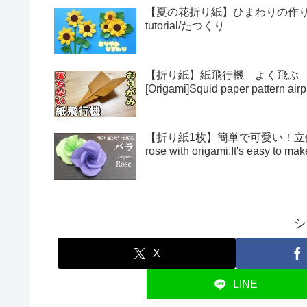
【夏の花折り紙】ひまわりの作り方・折
tutorial/たつくり
【折り紙】紙飛行機 よく飛ぶ
[Origami]Squid paper pattern airp
【折り紙1枚】簡単で可愛い！立体的
rose with origami.It's easy to 
シ
X
LINE