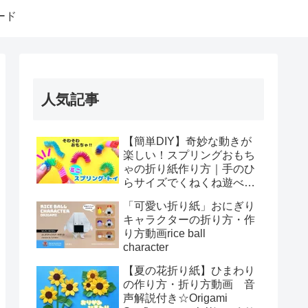
ード
人気記事
【簡単DIY】奇妙な動きが
楽しい！スプリングおもち
ゃの折り紙作り方｜手のひ
らサイズでくねくね遊べ
る！How to make spring
「可愛い折り紙」おにぎり
toys Origami
キャラクターの折り方・作
り方動画rice ball
character
【夏の花折り紙】ひまわり
の作り方・折り方動画 音
声解説付き☆Origami