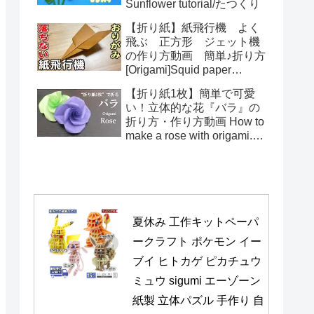
Sunflower tutorial/たつくり
【折り紙】紙飛行機 よく
飛ぶ 正方形 ジェット機
の作り方動画 簡単♪折り方
[Origami]Squid paper
pattern airplane instructions
【折り紙1枚】簡単で可愛
い！立体的な花『バラ』の
折り方・作り方動画 How to
make a rose with origami.It's
easy to make.【Flower】
夏休み 工作キットペーパ
ークラフト ポケモン イー
ブイ ヒトカゲ ピカチュウ 
ミュウ sigumi エーゾーン 
紙製 立体パズル 手作り 自