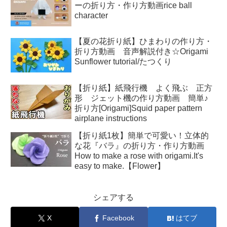
ーの折り方・作り方動画rice ball
character
【夏の花折り紙】ひまわりの作り方・
折り方動画 音声解説付き☆Origami
Sunflower tutorial/たつくり
【折り紙】紙飛行機 よく飛ぶ 正方
形 ジェット機の作り方動画 簡単♪
折り方[Origami]Squid paper pattern
airplane instructions
【折り紙1枚】簡単で可愛い！立体的
な花『バラ』の折り方・作り方動画
How to make a rose with origami.It's
easy to make.【Flower】
シェアする
X
Facebook
はてブ