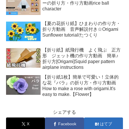
ーの折り方・作り方動画rice ball
character
【夏の花折り紙】ひまわりの作り方・
折り方動画 音声解説付き☆Origami
Sunflower tutorial/たつくり
【折り紙】紙飛行機 よく飛ぶ 正方
形 ジェット機の作り方動画 簡単♪
折り方[Origami]Squid paper pattern
airplane instructions
【折り紙1枚】簡単で可愛い！立体的
な花『バラ』の折り方・作り方動画
How to make a rose with origami.It's
easy to make.【Flower】
シェアする
X
Facebook
はてブ