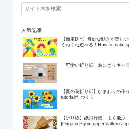
人気記事
【簡単DIY】奇妙な動きが楽し
くねくね遊べる！How to make sprin
「可愛い折り紙」おにぎりキャラクター
【夏の花折り紙】ひまわりの作り方・折
tutorial/たつくり
【折り紙】紙飛行機 よく飛ぶ
[Origami]Squid paper pattern airp