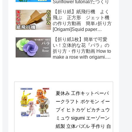
Sunflower tutorial/たつくり
【折り紙】紙飛行機 よく
飛ぶ 正方形 ジェット機
の作り方動画 簡単♪折り方
[Origami]Squid paper
pattern airplane instructions
【折り紙1枚】簡単で可愛
い！立体的な花『バラ』の
折り方・作り方動画 How to
make a rose with origami.It's
easy to make.【Flower】
夏休み 工作キットペーパ
ークラフト ポケモン イー
ブイ ヒトカゲ ピカチュウ 
ミュウ sigumi エーゾーン 
紙製 立体パズル 手作り 自