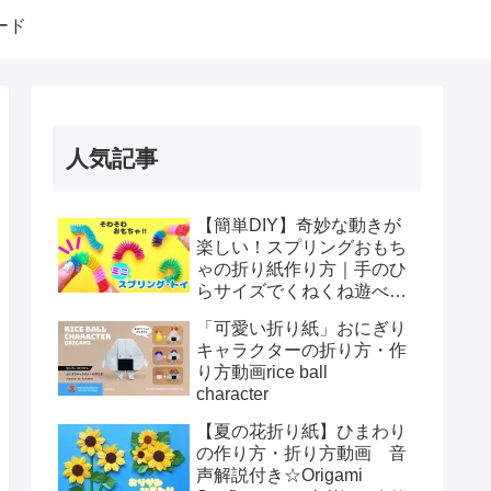
ード
人気記事
【簡単DIY】奇妙な動きが
楽しい！スプリングおもち
ゃの折り紙作り方｜手のひ
らサイズでくねくね遊べ
る！How to make spring
「可愛い折り紙」おにぎり
toys Origami
キャラクターの折り方・作
り方動画rice ball
character
【夏の花折り紙】ひまわり
の作り方・折り方動画 音
声解説付き☆Origami