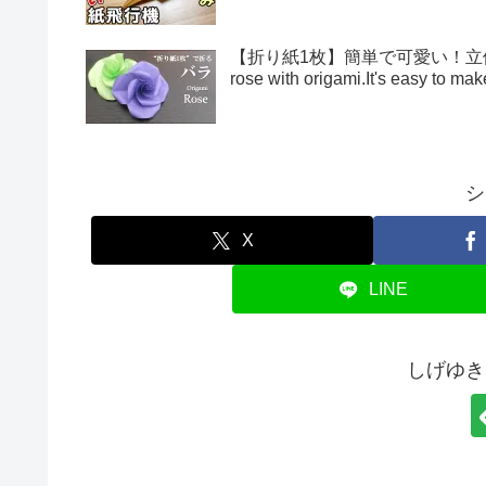
【折り紙1枚】簡単で可愛い！立体的
rose with origami.It's easy to 
シ
X
LINE
しげゆき