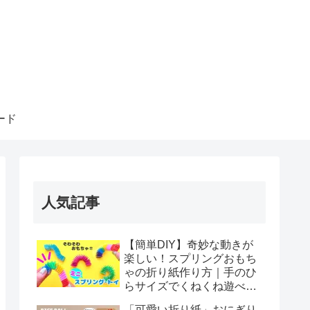
ード
人気記事
【簡単DIY】奇妙な動きが
楽しい！スプリングおもち
ゃの折り紙作り方｜手のひ
らサイズでくねくね遊べ
る！How to make spring
「可愛い折り紙」おにぎり