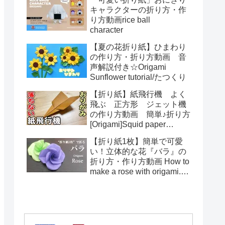
toys Origami
キャラクターの折り方・作
り方動画rice ball
character
【夏の花折り紙】ひまわり
の作り方・折り方動画 音
声解説付き☆Origami
Sunflower tutorial/たつくり
【折り紙】紙飛行機 よく
飛ぶ 正方形 ジェット機
の作り方動画 簡単♪折り方
[Origami]Squid paper
pattern airplane instructions
【折り紙1枚】簡単で可愛
い！立体的な花『バラ』の
折り方・作り方動画 How to
make a rose with origami.It's
easy to make.【Flower】