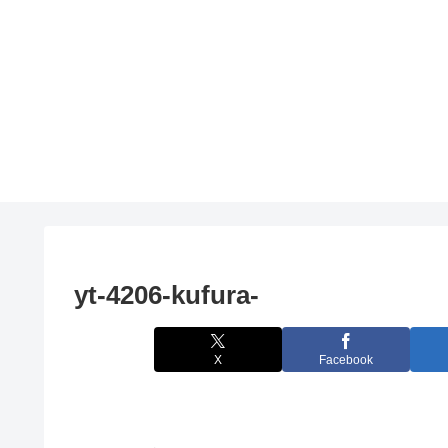
yt-4206-kufura-
X
Facebook