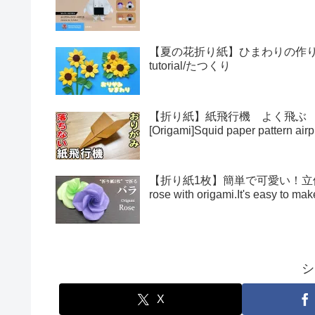
【夏の花折り紙】ひまわりの作り方・折
tutorial/たつくり
【折り紙】紙飛行機 よく飛ぶ
[Origami]Squid paper pattern airp
【折り紙1枚】簡単で可愛い！立体的
rose with origami.It's easy to 
シ
X