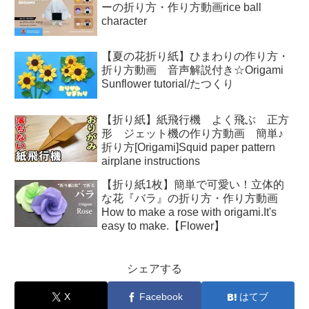
ーの折り方・作り方動画rice ball
character
【夏の花折り紙】ひまわりの作り方・
折り方動画 音声解説付き☆Origami
Sunflower tutorial/たつくり
【折り紙】紙飛行機 よく飛ぶ 正方
形 ジェット機の作り方動画 簡単♪
折り方[Origami]Squid paper pattern
airplane instructions
【折り紙1枚】簡単で可愛い！立体的
な花『バラ』の折り方・作り方動画
How to make a rose with origami.It's
easy to make.【Flower】
シェアする
X
Facebook
はてブ