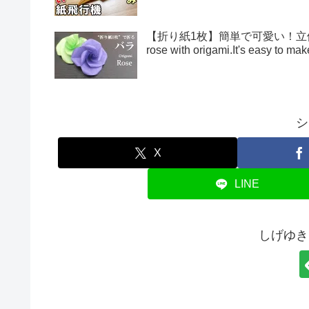
【折り紙1枚】簡単で可愛い！立体的
rose with origami.It's easy to 
シ
X
LINE
しげゆき