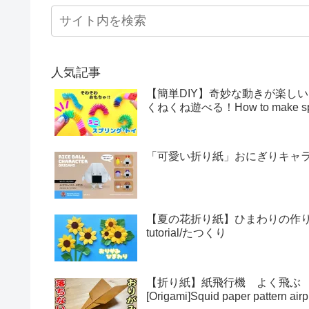
人気記事
【簡単DIY】奇妙な動きが楽し
くねくね遊べる！How to make sprin
「可愛い折り紙」おにぎりキャラクター
【夏の花折り紙】ひまわりの作り方・折
tutorial/たつくり
【折り紙】紙飛行機 よく飛ぶ
[Origami]Squid paper pattern airp