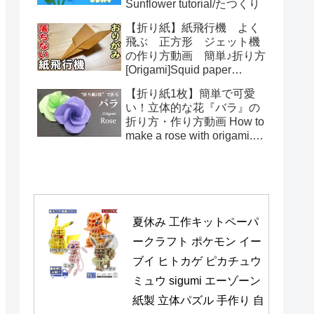
Sunflower tutorial/たつくり
【折り紙】紙飛行機 よく
飛ぶ 正方形 ジェット機
の作り方動画 簡単♪折り方
[Origami]Squid paper
pattern airplane instructions
【折り紙1枚】簡単で可愛
い！立体的な花『バラ』の
折り方・作り方動画 How to
make a rose with origami.It's
easy to make.【Flower】
夏休み 工作キットペーパ
ークラフト ポケモン イー
ブイ ヒトカゲ ピカチュウ 
ミュウ sigumi エーゾーン 
紙製 立体パズル 手作り 自