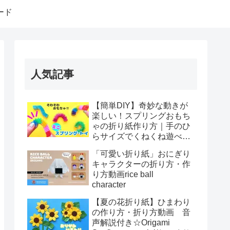
ード
人気記事
【簡単DIY】奇妙な動きが
楽しい！スプリングおもち
ゃの折り紙作り方｜手のひ
らサイズでくねくね遊べ
る！How to make spring
「可愛い折り紙」おにぎり
toys Origami
キャラクターの折り方・作
り方動画rice ball
character
【夏の花折り紙】ひまわり
の作り方・折り方動画 音
声解説付き☆Origami