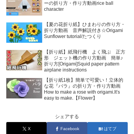
ーの折り方・作り方動画rice ball
character
【夏の花折り紙】ひまわりの作り方・
折り方動画 音声解説付き☆Origami
Sunflower tutorial/たつくり
【折り紙】紙飛行機 よく飛ぶ 正方
形 ジェット機の作り方動画 簡単♪
折り方[Origami]Squid paper pattern
airplane instructions
【折り紙1枚】簡単で可愛い！立体的
な花『バラ』の折り方・作り方動画
How to make a rose with origami.It's
easy to make.【Flower】
シェアする
X
Facebook
はてブ