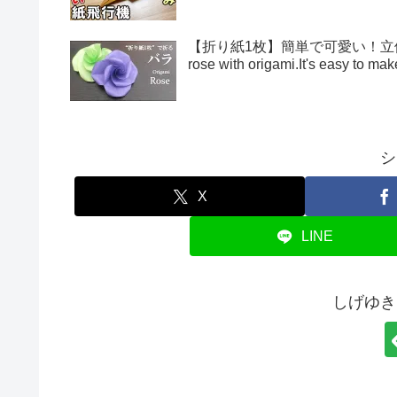
【折り紙1枚】簡単で可愛い！立体的
rose with origami.It's easy to 
シ
X
LINE
しげゆき