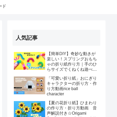
ード
人気記事
【簡単DIY】奇妙な動きが
楽しい！スプリングおもち
ゃの折り紙作り方｜手のひ
らサイズでくねくね遊べ
る！How to make spring
「可愛い折り紙」おにぎり
toys Origami
キャラクターの折り方・作
り方動画rice ball
character
【夏の花折り紙】ひまわり
の作り方・折り方動画 音
声解説付き☆Origami