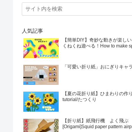
人気記事
【簡単DIY】奇妙な動きが楽し
くねくね遊べる！How to make sprin
「可愛い折り紙」おにぎりキャラクター
【夏の花折り紙】ひまわりの作り方・折
tutorial/たつくり
【折り紙】紙飛行機 よく飛ぶ
[Origami]Squid paper pattern airp