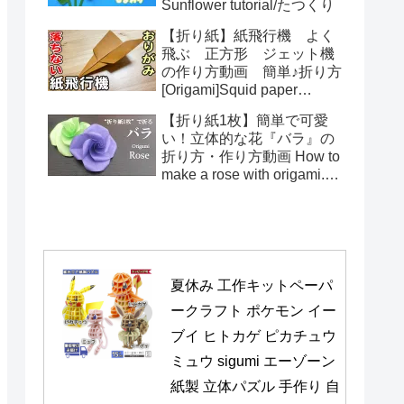
Sunflower tutorial/たつくり
【折り紙】紙飛行機 よく
飛ぶ 正方形 ジェット機
の作り方動画 簡単♪折り方
[Origami]Squid paper
pattern airplane instructions
【折り紙1枚】簡単で可愛
い！立体的な花『バラ』の
折り方・作り方動画 How to
make a rose with origami.It's
easy to make.【Flower】
夏休み 工作キットペーパ
ークラフト ポケモン イー
ブイ ヒトカゲ ピカチュウ 
ミュウ sigumi エーゾーン 
紙製 立体パズル 手作り 自