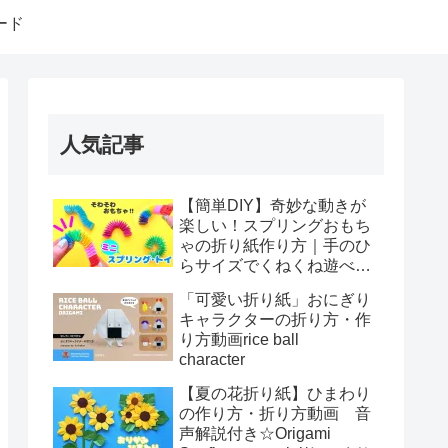
ード
人気記事
【簡単DIY】奇妙な動きが
楽しい！スプリングおもち
ゃの折り紙作り方｜手のひ
らサイズでくねくね遊べ
る！How to make spring
「可愛い折り紙」おにぎり
toys Origami
キャラクターの折り方・作
り方動画rice ball
character
【夏の花折り紙】ひまわり
の作り方・折り方動画 音
声解説付き☆Origami