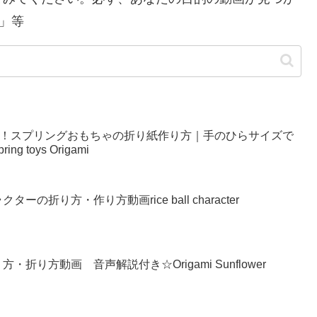
」等
い！スプリングおもちゃの折り紙作り方｜手のひらサイズで
g toys Origami
の折り方・作り方動画rice ball character
り方動画 音声解説付き☆Origami Sunflower