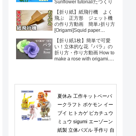
Sunflower tutorial/たつくり
【折り紙】紙飛行機 よく
飛ぶ 正方形 ジェット機
の作り方動画 簡単♪折り方
[Origami]Squid paper
pattern airplane instructions
【折り紙1枚】簡単で可愛
い！立体的な花『バラ』の
折り方・作り方動画 How to
make a rose with origami.It's
easy to make.【Flower】
夏休み 工作キットペーパ
ークラフト ポケモン イー
ブイ ヒトカゲ ピカチュウ 
ミュウ sigumi エーゾーン 
紙製 立体パズル 手作り 自