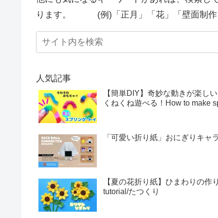
ります。 (例)「正月」「花」「壁面制作
人気記事
【簡単DIY】奇妙な動きが楽し
くねくね遊べる！How to make sprin
「可愛い折り紙」おにぎりキャラクター
【夏の花折り紙】ひまわりの作り方・折
tutorial/たつくり