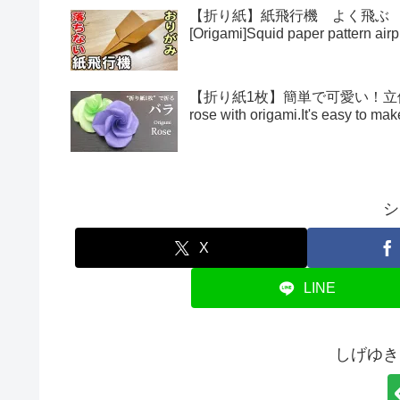
【折り紙】紙飛行機 よく飛ぶ
[Origami]Squid paper pattern airp
【折り紙1枚】簡単で可愛い！立体的
rose with origami.It's easy to 
シ
X
LINE
しげゆき