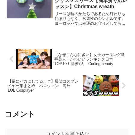
クリスマスリース【簡単折り紙レ
ッスン】Christmas wreath
リースは輪のかたちであるため終わりも
始まりもなく、永遠性のシンボルです。
ヨーロッパでは幸運のお守りとしても用
いられます。 この「永遠」という意味合
いと、キリスト教のアガペー（神から人
への愛）が融合し、「永遠の神からの
愛」を願う、という意味...
【なぜこんなに多い】女子カーリング選
手美人・かわいいランキング日本
TOP10！世界7人 Curling beauty
【逆にバカにしてる！？】爆笑コスプレ
イヤー集まとめ ハロウィン 海外
LOL Cosplayer
コメント
コメントを書き込む