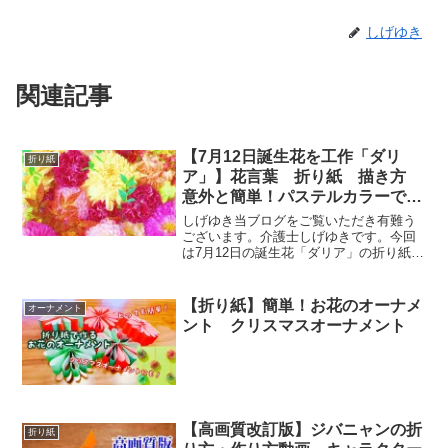
しげゆき
関連記事
【7月12日誕生花を工作「ダリ
折り紙
ア」】花言葉 折り紙 描き方
意外と簡単！パステルカラーで優
しいダリアの作り方/おうち時
しげゆき当ブログをご覧いただき有難う
間/origami/dahlia
ございます。介護士しげゆきです。今回
は7月12日の誕生花「ダリア」の折り紙な
どの工作動画をまとめてみました。高齢
者・介護施設などのレクや、壁面制作な
どにご参考ください。7月12日の誕生花
【折り紙】簡単！お花のオーナメ
オーナメント
「ダリア」キク科ダ...
ント クリスマスオーナメント
【高画質改訂版】ジバニャンの折
折り紙