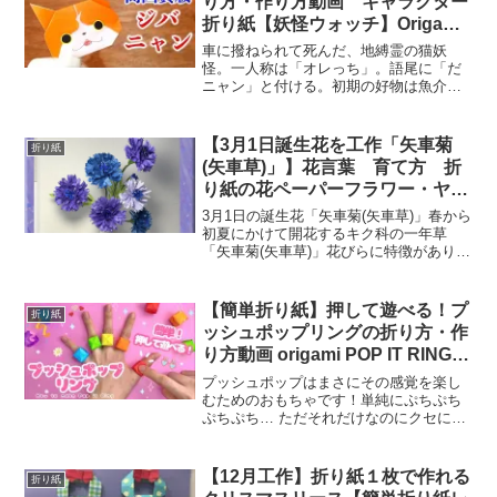
り方・作り方動画 キャラクター
折り紙【妖怪ウォッチ】Origami
Yokai Watch
車に撥ねられて死んだ、地縛霊の猫妖
怪。一人称は「オレっち」。語尾に「だ
ニャン」と付ける。初期の好物は魚介類
の「極上マグロ」が好物だったが、アニ
メ版や「2」以降ではチョコボーというス
ナック菓子が大好き。ジバニャン (じばに
【3月1日誕生花を工作「矢車菊
折り紙
ゃん)とは【ピクシブ...
(矢車草)」】花言葉 育て方 折
り紙の花ペーパーフラワー・ヤグ
ルマソウ~折り方解説付き～How
3月1日の誕生花「矢車菊(矢車草)」春から
to fold a cornflwer
初夏にかけて開花するキク科の一年草
「矢車菊(矢車草)」花びらに特徴があり、
花びらの形は矢車に似ていて放射状に広
がっています。ヤグルマギク(矢車菊)は、
ガーデニングや公園等の花壇に植えられ
【簡単折り紙】押して遊べる！プ
折り紙
ている他、切...
ッシュポップリングの折り方・作
り方動画 origami POP IT RING
ポップイット DIY Paper Craft 可
プッシュポップはまさにその感覚を楽し
愛い 指輪
むためのおもちゃです！単純にぷちぷち
ぷちぷち… ただそれだけなのにクセにな
るのはなぜなのでしょうか？実はこの感
覚というのはストレス解消や心を落ち着
かせたり緊張感を解す効果があると言わ
【12月工作】折り紙１枚で作れる
折り紙
れています。韓国で大流...