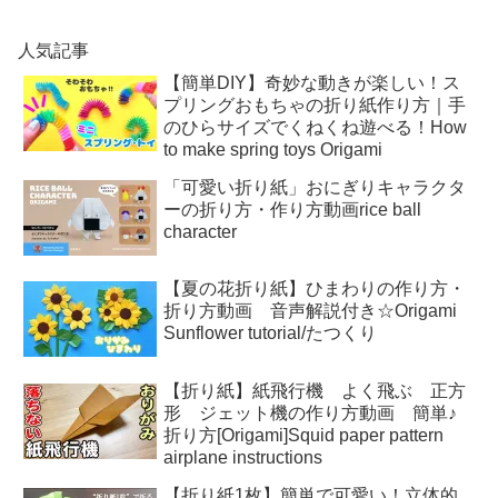
人気記事
【簡単DIY】奇妙な動きが楽しい！ス
プリングおもちゃの折り紙作り方｜手
のひらサイズでくねくね遊べる！How
to make spring toys Origami
「可愛い折り紙」おにぎりキャラクタ
ーの折り方・作り方動画rice ball
character
【夏の花折り紙】ひまわりの作り方・
折り方動画 音声解説付き☆Origami
Sunflower tutorial/たつくり
【折り紙】紙飛行機 よく飛ぶ 正方
形 ジェット機の作り方動画 簡単♪
折り方[Origami]Squid paper pattern
airplane instructions
【折り紙1枚】簡単で可愛い！立体的