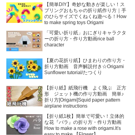
【簡単DIY】奇妙な動きが楽しい！ス
プリングおもちゃの折り紙作り方｜手
のひらサイズでくねくね遊べる！How
to make spring toys Origami
「可愛い折り紙」おにぎりキャラクタ
ーの折り方・作り方動画rice ball
character
【夏の花折り紙】ひまわりの作り方・
折り方動画 音声解説付き☆Origami
Sunflower tutorial/たつくり
【折り紙】紙飛行機 よく飛ぶ 正方
形 ジェット機の作り方動画 簡単♪
折り方[Origami]Squid paper pattern
airplane instructions
【折り紙1枚】簡単で可愛い！立体的
な花『バラ』の折り方・作り方動画
How to make a rose with origami.It's
easy to make.【Flower】