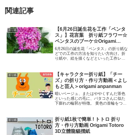
関連記事
【6月26日誕生花を工作「ペンタ
折り紙
ス」】花言葉 折り紙フラワー☆
ペンタスのブーケ☆Origami
flower Pentas bouquet
6月26日の誕生花「ペンタス」の折り紙な
どでの工作の方法を知りたい方向け。折
り紙や、絵を描くなどといった工作レク
リエーションを、各高齢者施設など行っ
ていると思いますが、毎回、同じような
物ばかりで、バリエーションに困ってい
【キャラクター折り紙】「チー
折り紙
ませんか？そんな中で...
ズ」の折り方・作り方動画＜よし
もと芸人＞origami anpanman
暗いベージュ、またはややくすんだ茶色
といった感じの毛に、バタコさんに似た
下膨れの輪郭が特徴。 黄色の首輪をつけ
ている。また、尻尾の先は黒い毛になっ
ている。テレビアニメ版においては、あ
る日森の中で泣いているところを、まだ
折り紙1枚で簡単 ! トトロ 折り
折り紙
子供だったアンパンマン...
方・作り方動画 Origami Totoro
3D立體龍貓摺紙