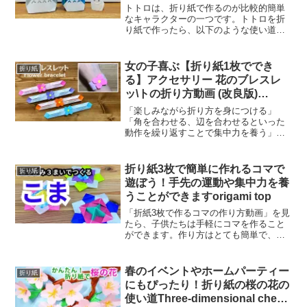
トトロは、折り紙で作るのが比較的簡単
なキャラクターの一つです。トトロを折
り紙で作ったら、以下のような使い道が
あります。 プレゼントや手紙の飾り：ト
トロを作って、プレゼントや手紙に添え
て飾ると、とてもかわいらしくなりま
女の子喜ぶ【折り紙1枚ででき
折り紙
す。特に、トトロは日本を...
る】アクセサリー 花のブレスレ
ッ\トの折り方動画 (改良版)
Origami Bracele
「楽しみながら折り方を身につける」
「角を合わせる、辺を合わせるといった
動作を繰り返すことで集中力を養う」
「完成した喜びを味わう」といったねら
いを立てることができます。 さらにクラ
スの状況によっては、「友だち同士教え
折り紙3枚で簡単に作れるコマで
折り紙
合い、完成の喜びを分かち合...
遊ぼう！手先の運動や集中力を養
うことができますorigami top
「折紙3枚で作るコマの作り方動画」を見
たら、子供たちは手軽にコマを作ること
ができます。作り方はとても簡単で、用
意するものはおりがみ3枚だけなので、材
料を揃えるのも手軽です。コマを回すこ
とで手先を使う運動ができ、長く回るか
春のイベントやホームパーティー
折り紙
どうかを競うことで、...
にもぴったり！折り紙の桜の花の
使い道Three-dimensional cherry