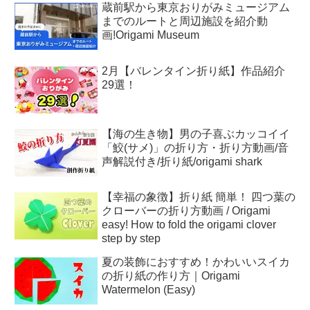
蔵前駅から東京おりがみミュージアム
までのルートと周辺施設を紹介動
画!Origami Museum
2月【バレンタイン折り紙】作品紹介
29選！
【海の生き物】男の子喜ぶカッコイイ
「鮫(サメ)」の折り方・折り方動画/音
声解説付き/折り紙/origami shark
【幸福の象徴】折り紙 簡単！ 四つ葉の
クローバーの折り方動画 / Origami
easy! How to fold the origami clover
step by step
夏の装飾におすすめ！かわいいスイカ
の折り紙の作り方｜Origami
Watermelon (Easy)