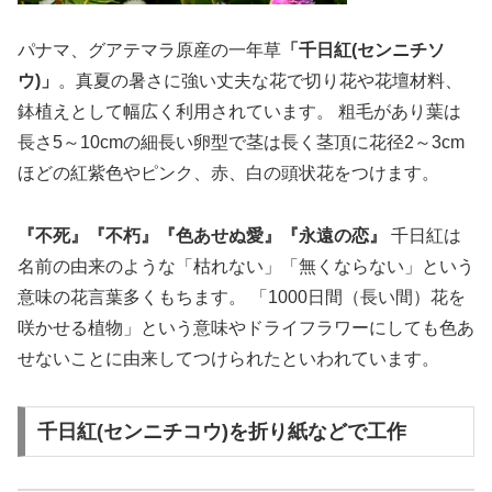
パナマ、グアテマラ原産の一年草
「千日紅(センニチソ
ウ)」
。真夏の暑さに強い丈夫な花で切り花や花壇材料、
鉢植えとして幅広く利用されています。 粗毛があり葉は
長さ5～10cmの細長い卵型で茎は長く茎頂に花径2～3cm
ほどの紅紫色やピンク、赤、白の頭状花をつけます。
『不死』『不朽』『色あせぬ愛』『永遠の恋』
千日紅は
名前の由来のような「枯れない」「無くならない」という
意味の花言葉多くもちます。 「1000日間（長い間）花を
咲かせる植物」という意味やドライフラワーにしても色あ
せないことに由来してつけられたといわれています。
千日紅(センニチコウ)を折り紙などで工作