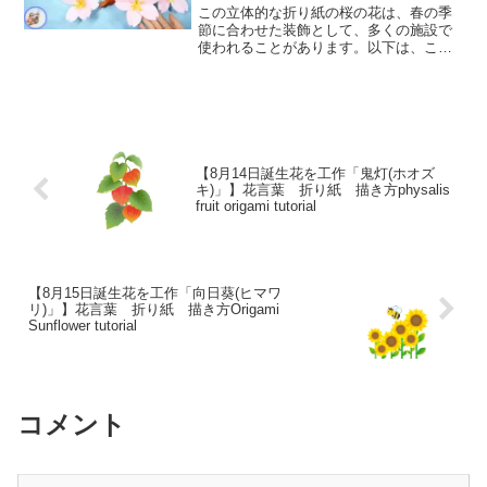
blossoms made with origami
この立体的な折り紙の桜の花は、春の季
節に合わせた装飾として、多くの施設で
使われることがあります。以下は、この
作品がどのような場所や用途で使われる
かの例です。 学校や保育園の壁面飾り：
3月や4月には、学校や保育園では新学期
が始まるため、教室の...
【8月14日誕生花を工作「鬼灯(ホオズ
キ)」】花言葉 折り紙 描き方physalis
fruit origami tutorial
【8月15日誕生花を工作「向日葵(ヒマワ
リ)」】花言葉 折り紙 描き方Origami
Sunflower tutorial
コメント