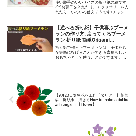
使い】octagonal box
使い勝手のいいサイズの折り紙の箱です
(^^)お菓子を入れたり、アクセサリーを入
れたり、いろいろ使えそうです♪チャンネ
ル登録してもらえると励みになります
(o^^o)❤︎→★使用したもの・折り紙 15㎝
× 15㎝（両面折り紙がオススメです）
【遊べる折り紙】子供喜ぶブーメ
折り紙
★...
ランの作り方, 戻ってくるブーメ
ラン 折り紙 簡単Origami
boomerang
折り紙で作ったブーメランは、子供たち
が実際に投げることができる素晴らしい
おもちゃとして使うことができます。ブ
ーメランは手軽に遊べるだけでなく、投
げ方や風の向きなど、状況に応じた微妙
な調整が必要なため、子供たちの運動能
力や集中力を養うことがで...
【9月23日誕生花を工作「ダリア」】花言
葉 折り紙 描き方How to make a dahlia
with origami.【Flower】