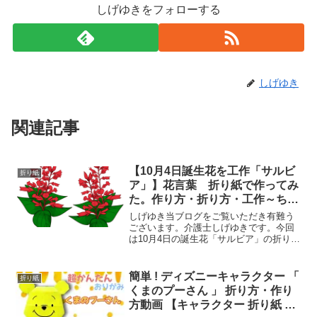
しげゆきをフォローする
しげゆき
関連記事
【10月4日誕生花を工作「サルビ
折り紙
ア」】花言葉 折り紙で作ってみ
た。作り方・折り方・工作～ちょ
っとDIY？～Make salvia with
しげゆき当ブログをご覧いただき有難う
origami
ございます。介護士しげゆきです。今回
は10月4日の誕生花「サルビア」の折り紙
などの工作動画をまとめてみました。高
齢者・介護施設などのレクや、壁面制作
などにご参考ください。10月4日の誕生花
簡単 ! ディズニーキャラクター 「
折り紙
「サルビア」サル...
くまのプーさん 」 折り方・作り
方動画 【キャラクター 折り紙 】