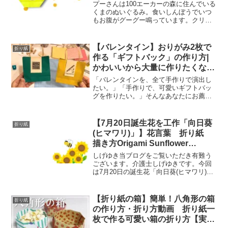
Origami Pooh
プーさんは100エーカーの森に住んでいる
くまのぬいぐるみ。食いしんぼうでいつ
もお腹がグーグー鳴っています。クリス
トファー・ロビンや森の仲間、ピグレッ
トやティガー、ラビットたちと大好きな
はちみつを手に入れるため旅に出たり、
【バレンタイン】おりがみ2枚で
折り紙
ランピーやモモンガを...
作る「ギフトバック」の作り方|
かわいいから大量に作りたくな
る|お菓子や小物のプレゼントに
「バレンタインを、全て手作りで演出し
ちょうどいいミニサイズ gift
たい。」「手作りで、可愛いギフトバッ
グを作りたい。」そんなあなたにお薦め
bag
する、折り紙2枚で作る「ギフトバッグ」
の作り方のご紹介です。この動画を参考
に作ることで、シンプルで可愛いギフト
【7月20日誕生花を工作「向日葵
折り紙
バッグを作ることが出来...
(ヒマワリ)」】花言葉 折り紙
描き方Origami Sunflower
tutorial
しげゆき当ブログをご覧いただき有難う
ございます。介護士しげゆきです。今回
は7月20日の誕生花「向日葵(ヒマワリ)」
の折り紙などの工作動画をまとめてみま
した。高齢者・介護施設などのレクや、
壁面制作などにご参考ください。7月20日
【折り紙の箱】簡単！八角形の箱
折り紙
の誕生花「向日...
の作り方・折り方動画 折り紙一
枚で作る可愛い箱の折り方【実用