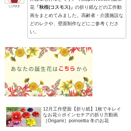
しげゆき
花
「秋桜(コスモス)」
の折り紙などの工作動
画をまとめてみました。高齢者・介護施設な
どのレクや、壁面制作などにご参考くださ
い。
12月工作壁面【折り紙】1枚でキレイ
なお花☆ポインセチアの折り方動画
［Origami］poinsettia 冬のお花