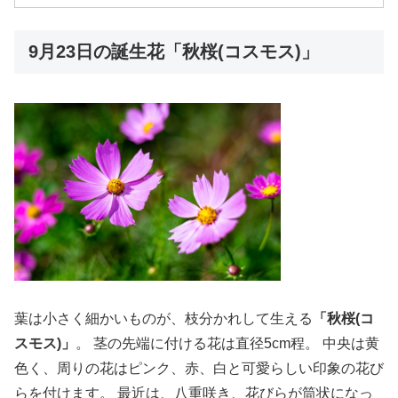
9月23日の誕生花「秋桜(コスモス)」
葉は小さく細かいものが、枝分かれして生える
「秋桜(コ
スモス)」
。 茎の先端に付ける花は直径5cm程。 中央は黄
色く、周りの花はピンク、赤、白と可愛らしい印象の花び
らを付けます。 最近は、八重咲き、花びらが筒状になっ