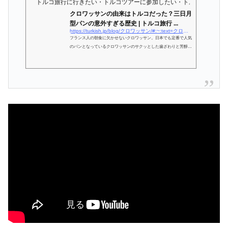
トルコ旅行に行きたい・トルコツアーに参加したい・トルコ観光を満
クロワッサンの由来はトルコだった？三日月
型パンの意外すぎる歴史 | トルコ旅行 ...
https://turkish.jp/blog/クロワッサン/#:~:text=クロワッサンとは？,た菓子パンの総称）です。
フランス人の朝食に欠かせないクロワッサン。日本でも定番で人気
のパンとなっているクロワッサンのサクッとした歯ざわりと芳醇な
バターの香りは、カフェオレともよく合います。クロワッサンはフ
ランス語。だからクロワッサンはフランス生まれだと思っている方
が多いのではないでしょうか。ところが、実はクロワッサンの由来
はトルコなのです！