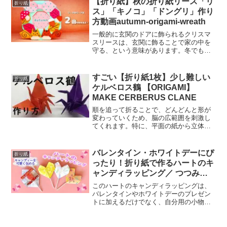
【折り紙】秋の折り紙リース「リ
折り紙
とオレンジのピンポ...
ス」「キノコ」「ドングリ」作り
方動画autumn-origami-wreath
一般的に玄関のドアに飾られるクリスマ
スリースは、玄関に飾ることで家の中を
守る、という意味があります。冬でも
青々とした葉をの常緑樹は、古くから強
い生命力の象徴とされてきました。ま
た、葉自体にも殺菌作用や抗菌作用があ
すごい【折り紙1枚】少し難しい
折り紙
るものが多く、そこから「災い...
ケルベロス鶴 【ORIGAMI】
MAKE CERBERUS CLANE
順を追って折ることで、どんどんと形が
変わっていくため、脳の広範囲を刺激し
てくれます。特に、平面の紙から立体の
作品がうまれていくことから、空間把握
能力が活性化し、前頭葉への働きかけは
大きいと言われています。また、折って
バレンタイン・ホワイトデーにぴ
折り紙
いる間の集中力、完成した...
ったり！折り紙で作るハートのキ
ャンディラッピング／ つつみと
むすびheart candy wrapper
このハートのキャンディラッピングは、
バレンタインやホワイトデーのプレゼン
トに加えるだけでなく、自分用の小物入
れや、小さなプレゼントをラッピングす
る際にも使えます。また、折り紙の色を
変えたり、デコレーションを加えたりす