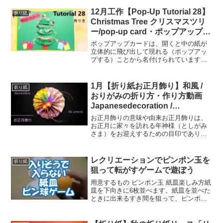
12月工作【Pop-Up Tutorial 28】
折り紙
Christmas Tree クリスマスツリ
ー/pop-up card・ポップアップカ
ード/作り方動画
ポップアップカードは、開くと中の紙が
立体的に飛び出して現れる（ポップアッ
プする）ことから名付けられています。
カードを開閉するときの動作で動きがつ
いたり、開いたときに浮き上がっている
ように見えたりと、立体的な紙のアート
1月【折り紙お正月飾り】和風 /
折り紙
として親しまれています...
おりがみの折り方・作り方動画
Japanesedecoration /
Japaneseorigami /
お正月飾りの意味や由来お正月飾りは、
orientalorigami
お正月に家々を訪れる年神様（としがみ
さま）をお迎えするための目印であり、
神様に滞在していただくための「依り代
（よりしろ）」です。年神様は一年の初
めに訪れて、ひとりひとりに1歳分の年齢
レクリエーションでピンポン玉を
折り紙
と、その年の幸運を授け...
狙って転がすゲームで遊ぼう
用意するもの ピンポン玉 紙皿楽しみ方紙
皿を下向きに6枚並べます。紙皿を並べた
ときに出来るすき間を狙って、ピンポン
玉を転がしたり、弾ませて、着地させま
す。詳しくは動画をご覧ください。もっ
と紙皿増やして、得点ははしょって、白