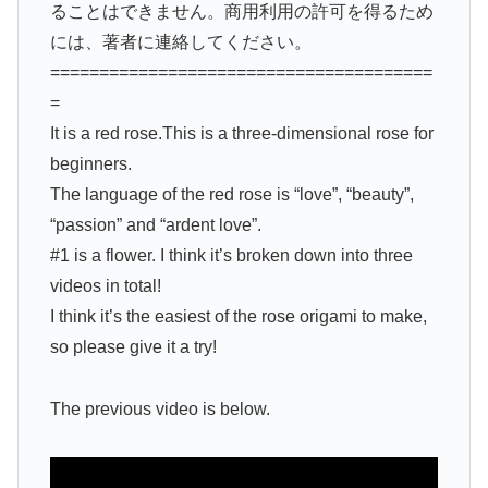
ることはできません。商用利用の許可を得るため
には、著者に連絡してください。
=======================================
=
It is a red rose.This is a three-dimensional rose for
beginners.
The language of the red rose is “love”, “beauty”,
“passion” and “ardent love”.
#1 is a flower. I think it’s broken down into three
videos in total!
I think it’s the easiest of the rose origami to make,
so please give it a try!
The previous video is below.