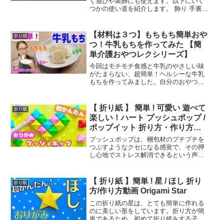
く遊びや装飾にも使えます。以下にいく
つかの使い道を紹介します。 飾り 手裏剣
を色々な色や柄の紙で作って、壁に飾る
ことができます。部屋のインテリアにな
り、カッコよさや和の雰囲気を演出する
【材料は３つ】もちもち簡単おや
折り紙
ことができます。 遊...
つ！牛乳もちを作ってみた 【簡
単介護おやつレクシリーズ】
今回はモチモチ食感と牛乳のやさしい味
がたまらない、超簡単！ヘルシーな牛乳
もちを作ってみました。自分のおやつは
もちろん、子供にも健康的なおやつとし
てぜひ作ってみてね♡私も美味しくては
まりそうだよー♡簡単おやつシリーズも
【 折り紙 】 簡単 ! 可愛い 遊べて
折り紙
はるにゃん食堂もやってい...
楽しい！ハート プッシュポップ /
ポップイット 折り方・作り方動
画 Origami Push pop / Pop it
プッシュポップは、梱包材のプチプチを
つぶすようなクセになる感覚で、その押
し心地でストレス解消できるという声が
多数。 1人でただひたすら押すだけでも
楽しめます。 1人で楽しめるゲームや、2
人で対戦式で遊ぶときのルールなど、い
【 折り紙 】簡単 ! 星 / ほし 折り
折り紙
ろいろな遊び方が考...
方/作り方動画 Origami Star
この折り紙の星は、とても簡単に作れる
のに美しい形をしています。折り方が簡
単であるため、初めて折り紙をする子ど