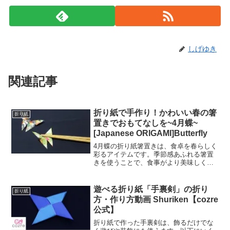
しげゆき
関連記事
折り紙で手作り！かわいい春の箸
折り紙
置きでおもてなしを~4月蝶~
[Japanese ORIGAMI]Butterfly
4月蝶の折り紙箸置きは、食卓を春らしく
彩るアイテムです。季節感あふれる箸置
きを使うことで、食事がより美味しく感
じられるでしょう。また、折り紙を使っ
て手作りすることで、おしゃれで個性的
な箸置きが作れます。4月蝶の折り紙箸置
遊べる折り紙「手裏剣」の折り
折り紙
きは、手軽に作れるの...
方・作り方動画 Shuriken【cozre
公式】
折り紙で作った手裏剣は、飾るだけでな