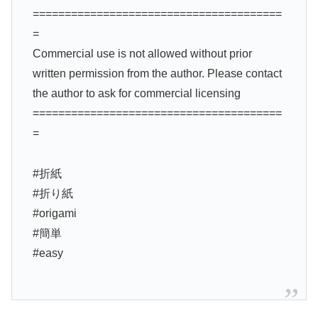
=======================================
=
Commercial use is not allowed without prior
written permission from the author. Please contact
the author to ask for commercial licensing
=======================================
=
#折紙
#折り紙
#origami
#簡単
#easy