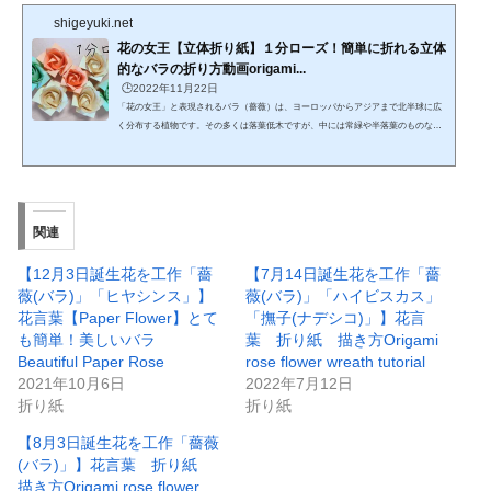
shigeyuki.net
花の女王【立体折り紙】１分ローズ！簡単に折れる立体
的なバラの折り方動画origami...
🕒️2022年11月22日
「花の女王」と表現されるバラ（薔薇）は、ヨーロッパからアジアまで北半球に広
く分布する植物です。その多くは落葉低木ですが、中には常緑や半落葉のものなど
があります。バラ（薔薇）の花の咲き方は、八重咲きや一重咲き、大輪や小花をた
くさん咲かせるタイプなど多様です。https://www.youtube.com/watch?v=oo4fLwXess
o立体的なバラの折り紙です。福山ローズや川崎ローズよりも簡単ですが、出来上が
りは華やかです。１分とは言わないまでも、５分あれば十分です。立体的なバラを
折ったことがない方も、この１分ローズから折り始めて...
関連
【12月3日誕生花を工作「薔
【7月14日誕生花を工作「薔
薇(バラ)」「ヒヤシンス」】
薇(バラ)」「ハイビスカス」
花言葉【Paper Flower】とて
「撫子(ナデシコ)」】花言
も簡単！美しいバラ
葉 折り紙 描き方Origami
Beautiful Paper Rose
rose flower wreath tutorial
2021年10月6日
2022年7月12日
折り紙
折り紙
【8月3日誕生花を工作「薔薇
(バラ)」】花言葉 折り紙
描き方Origami rose flower