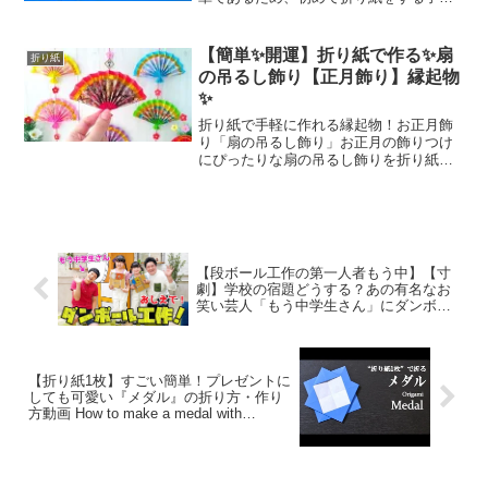
もたちでも楽しんで作ることができま
す。また、折り方を少しアレンジするこ
とで、様々な種類の星を作ることもでき
【簡単✨開運】折り紙で作る✨扇
折り紙
ます。さらに、色んな色の折...
の吊るし飾り【正月飾り】縁起物
✨
折り紙で手軽に作れる縁起物！お正月飾
り「扇の吊るし飾り」お正月の飾りつけ
にぴったりな扇の吊るし飾りを折り紙で
作ってみませんか？縁起物として知られ
る「扇」は、開運や繁栄を象徴するアイ
テムです。100均で手に入る和風折り紙を
使えば、簡単かつおし...
【段ボール工作の第一人者もう中】【寸
劇】学校の宿題どうする？あの有名なお
笑い芸人「もう中学生さん」にダンボー
ルかんたん工作を教えてもらおう！動画
ラフ＆ピース マザー – はねまりチャンネ
ルCardboard craft
【折り紙1枚】すごい簡単！プレゼントに
しても可愛い『メダル』の折り方・作り
方動画 How to make a medal with
origami.It’s easy to make!【Present】