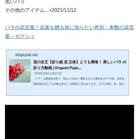
黒いバラ
その他のアイテム…•2021/11/12
バラの花言葉！花束を贈る前に知りたい色別・本数の花言
葉 – ゼクシィ
shigeyuki.net
花の女王【折り紙 花 立体】とても簡単！ 美しいバラ の
折り方動画 | Origami Pape...
🕒️2022年11月27日
〔バラ〕は落葉低木樹で、花はいわゆる一重咲きから八重咲き(ダリヤ状)、花弁は
最低5枚(古代バラは4枚も有る)～100枚近い花もあります。 又その形状、色、花弁の
風合いも様々です、開花サイクルは35日～55日程度です。 葉は相互対照で奇数枚
数、1～9枚程度、形状もさることながら、色艶も様々です。https://www.youtube.co
m/watch?v=vbl1FjbhG-0【花の折り紙】おりがみ ばら（薔薇）の花の作り方です。
簡単なのにとてもキレイです。 折り紙で簡単に作る立体のバラを折ります。ユ
ニオリ（UNIORI）です。いつもご視聴いただきありがと...