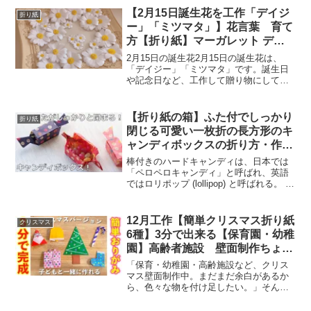
【2月15日誕生花を工作「デイジ
折り紙
ー」「ミツマタ」】花言葉 育て
方【折り紙】マーガレット デイ
ジーの花の作り方【Origami
2月15日の誕生花2月15日の誕生花は、
Paper】How to make a Paris
「デイジー」「ミツマタ」です。誕生日
や記念日など、工作して贈り物にしてみ
daisy Marguerite Daisy Flower
てはいかがでしょうか？2月15日の誕生花
「デイジー」小さくてころんとしたかわ
いい花を咲かせるデイジー(雛菊・ヒナギ
【折り紙の箱】ふた付でしっかり
折り紙
ク)は、ヒナギ...
閉じる可愛い一枚折の長方形のキ
ャンディボックスの折り方・作り
方動画 Origami candy box【音声
棒付きのハードキャンディは、日本では
解説つき】/かんたん折り紙チャ
「ペロペロキャンディ」と呼ばれ、英語
ではロリポップ (lollipop) と呼ばれる。 ま
ンネル
た棒付きの氷菓子は、日本では「アイス
キャンディ」と呼ばれ、英語ではアイス
ポップという。 ブランド名であるポプシ
12月工作【簡単クリスマス折り紙
クリスマス
クル...
6種】3分で出来る【保育園・幼稚
園】高齢者施設 壁面制作ちょい
足し
「保育・幼稚園・高齢施設など、クリス
マス壁面制作中。まだまだ余白があるか
ら、色々な物を付け足したい。」そんな
悩みを抱えていませんか？今回は、ひと
つ3分で出来る簡単な、クリスマス関係の