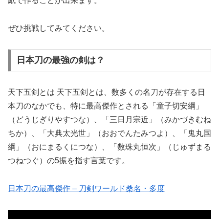
紙で作ることが出来ます。
ぜひ挑戦してみてください。
日本刀の最強の剣は？
天下五剣とは 天下五剣とは、数多くの名刀が存在する日
本刀のなかでも、特に最高傑作とされる「童子切安綱」
（どうじぎりやすつな）、「三日月宗近」（みかづきむね
ちか）、「大典太光世」（おおでんたみつよ）、「鬼丸国
綱」（おにまるくにつな）、「数珠丸恒次」（じゅずまる
つねつぐ）の5振を指す言葉です。
日本刀の最高傑作 – 刀剣ワールド桑名・多度