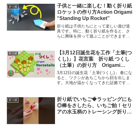
折り紙の作り方のご紹介です。壁面制作
子供と一緒に楽しむ！動く折り紙
折り紙
の担当者さん、お疲れ間...
ロケットの作り方Action Origami
“Standing Up Rocket”
折り紙は子供たちにとって楽しい遊び道
具です。特に、動く折り紙を作ると、さ
らに興味を持って遊ぶことができます。
この「くるりんロケット」は、回転しな
がら立ち上がる折り紙ロケットで、子供
たちに人気の作品です。折り方は簡単
【3月12日誕生花を工作「土筆(つ
折り紙
で、動画を見ながら一緒に折...
くし)」】花言葉 折り紙 つくし
（土筆）の折り方 Origami
horsetail
3月12日の誕生花「土筆(つくし)」 春にな
ると、ツクシがあちこちから顔を出しま
す。大地が温かくなってきた証拠です
ね。 つややかな肌色の、少しユーモラス
な姿を見ると、「ああ、自然も私も生き
ているのだな」とうれしくなります。 筆
折り紙でいちご🍓ラッピングにも
折り紙
を逆さに地面...
◎棒をさしたら、いちご飴！セリ
アの水玉柄のトレーシング折り紙
で作ったら可愛くて感動🥺 #折り
紙 #おりがみ #工作