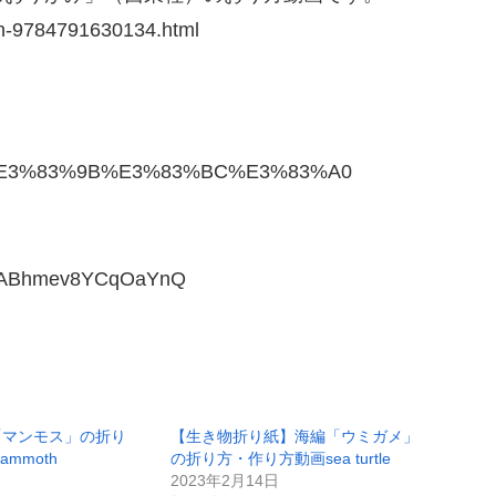
n-9784791630134.html
atake/%E3%83%9B%E3%83%BC%E3%83%A0
11KABhmev8YCqOaYnQ
「マンモス」の折り
【生き物折り紙】海編「ウミガメ」
mmoth
の折り方・作り方動画sea ​​turtle
2023年2月14日