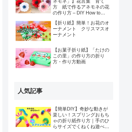
ネモネ」】花言葉 育て
方 紙で作るアネモネの花
の作り方 – DIY How to
Make Paper Anemone
【折り紙】簡単！お花のオ
Flowers
ーナメント クリスマスオ
ーナメント
【お菓子折り紙】「たけの
この里」の作り方の折り
方・作り方動画
人気記事
【簡単DIY】奇妙な動きが
楽しい！スプリングおもち
ゃの折り紙作り方｜手のひ
らサイズでくねくね遊べ