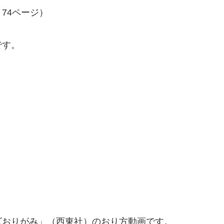
74ページ）
です。
ズおりがみ」（西東社）のおり方動画です。