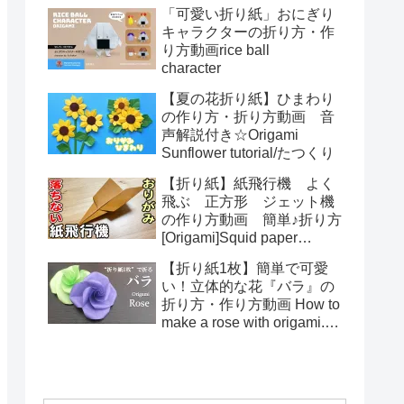
る！How to make spring
「可愛い折り紙」おにぎり
toys Origami
キャラクターの折り方・作
り方動画rice ball
character
【夏の花折り紙】ひまわり
の作り方・折り方動画 音
声解説付き☆Origami
Sunflower tutorial/たつくり
【折り紙】紙飛行機 よく
飛ぶ 正方形 ジェット機
の作り方動画 簡単♪折り方
[Origami]Squid paper
pattern airplane instructions
【折り紙1枚】簡単で可愛
い！立体的な花『バラ』の
折り方・作り方動画 How to
make a rose with origami.It's
easy to make.【Flower】