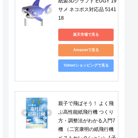
紙製3Dクラフト EUGY 19 
サメ ネコポス対応品 5141
18
楽天市場で見る
Amazonで見る
Yahoo!ショッピングで見る
親子で飛ばそう！ よく飛
ぶ高性能紙飛行機 つくり
方・調整法がわかる入門7
機 （二宮康明の紙飛行機
ベストセレクション） [ 子