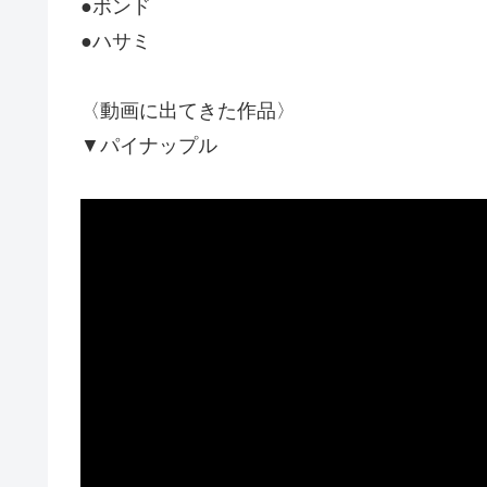
●ボンド
●ハサミ
〈動画に出てきた作品〉
▼パイナップル