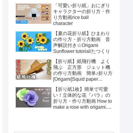
る！How to make spring
「可愛い折り紙」おにぎり
toys Origami
キャラクターの折り方・作
り方動画rice ball
character
【夏の花折り紙】ひまわり
の作り方・折り方動画 音
声解説付き☆Origami
Sunflower tutorial/たつくり
【折り紙】紙飛行機 よく
飛ぶ 正方形 ジェット機
の作り方動画 簡単♪折り方
[Origami]Squid paper
pattern airplane instructions
【折り紙1枚】簡単で可愛
い！立体的な花『バラ』の
折り方・作り方動画 How to
make a rose with origami.It's
easy to make.【Flower】