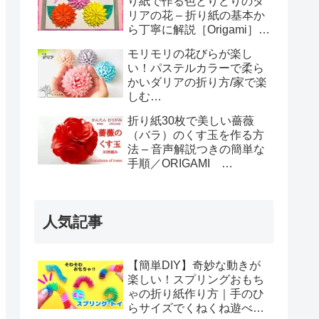
り紙で作る色とりどりのダ
リアの花 – 折り紙の基本か
ら丁寧に解説［Origami］
dahlia flower
モリモリの花びらが楽し
い！パステルカラーで柔ら
かいダリアの折り方/家で楽
しむ
origami/dahlia/origami/dahli
折り紙30枚で美しい薔薇
a
（バラ）のくす玉を作る方
法 – 音声解説つきの簡単な
手順／ORIGAMI
【Kusudama of roses】
with subtitles
人気記事
【簡単DIY】奇妙な動きが
楽しい！スプリングおもち
ゃの折り紙作り方｜手のひ
らサイズでくねくね遊べ