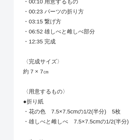
・00:10 用意するもの
・00:23 パーツの折り方
・03:15 繋げ方
・06:52 雄しべと雌しべ部分
・12:35 完成
〈完成サイズ〉
約 7 × 7㎝
〈用意するもの〉
●折り紙
・花の色 7.5×7.5cmの1/2(半分) 5枚
・雄しべと雌しべ 7.5×7.5cmの1/2(半分)