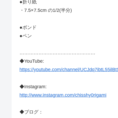
●折り紙
・7.5×7.5cm の1/2(半分)
●ボンド
●ペン
…………………………………………
◆YouTube:
https://youtube.com/channel/UCJdq7ibtL55i
◆Instagram:
http://www.instagram.com/chisshy0rigami
◆ブログ：