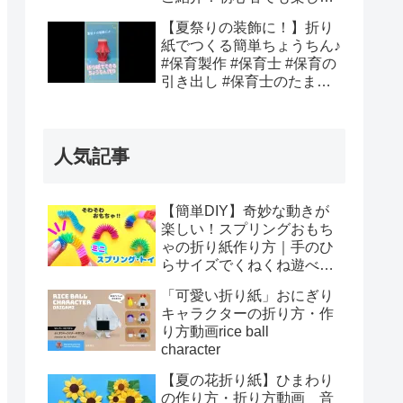
挑戦できるテクニック満載
【夏祭りの装飾に！】折り
｜Origami Sunflower Easy
紙でつくる簡単ちょうちん♪
#保育製作 #保育士 #保育の
引き出し #保育士のたまご
#保育士あるある #クラフト
#子供と一緒に #折り紙工作
#折り紙 #折り紙作品
人気記事
【簡単DIY】奇妙な動きが
楽しい！スプリングおもち
ゃの折り紙作り方｜手のひ
らサイズでくねくね遊べ
る！How to make spring
「可愛い折り紙」おにぎり
toys Origami
キャラクターの折り方・作
り方動画rice ball
character
【夏の花折り紙】ひまわり
の作り方・折り方動画 音