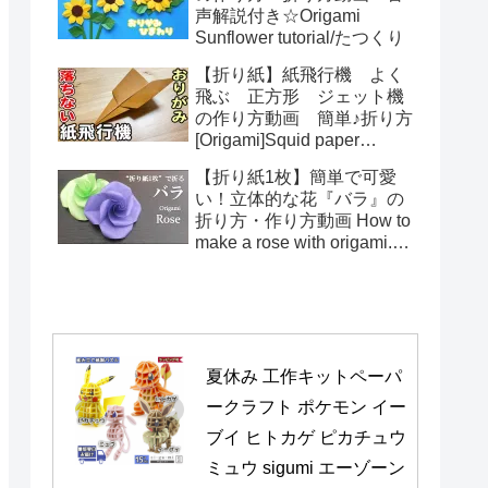
声解説付き☆Origami
Sunflower tutorial/たつくり
【折り紙】紙飛行機 よく
飛ぶ 正方形 ジェット機
の作り方動画 簡単♪折り方
[Origami]Squid paper
pattern airplane instructions
【折り紙1枚】簡単で可愛
い！立体的な花『バラ』の
折り方・作り方動画 How to
make a rose with origami.It's
easy to make.【Flower】
夏休み 工作キットペーパ
ークラフト ポケモン イー
ブイ ヒトカゲ ピカチュウ 
ミュウ sigumi エーゾーン 