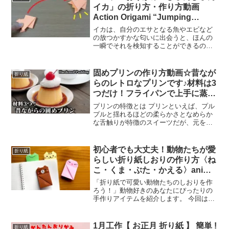
した。 あなたは「誕生...
イカ」の折り方・作り方動画
Action Origami “Jumping
Squid” Origami Accion
イカは、自分のエサとなる魚やエビなど
“Calamar Salto”
の放つかすかな匂いに出会うと、ほんの
一瞬でそれを検知することができるので
す。> そして、頭足動物の持つ最も優れ
た化学受容能力は、３つめの「接触によ
る化学感知能力」、つまり「味覚」で
固めプリンの作り方動画☆昔なが
折り紙
す。イカ、タコ、甲イカの...
らのレトロなプリンです♪材料は3
つだけ！フライパンで上手に蒸す
コツをご紹介します高齢者・介護
プリンの特徴とは プリンといえば、プル
おやつレク☆-How to make
プルと揺れるほどの柔らかさとなめらか
な舌触りが特徴のスイーツだが、元を辿
Hardened Pudding-【料理研究
ると「プディング」というイギリス料理
家ゆかり】
がもととなっている。 プディングはスイ
ーツに限らず、肉や小麦粉、米などの食
初心者でも大丈夫！動物たちが愛
折り紙
材に、牛乳や卵、調味...
らしい折り紙しおりの作り方〈ね
こ・くま・ぶた・かえる〉animal
bookmarks
「折り紙で可愛い動物たちのしおりを作
ろう！」動物好きのあなたにぴったりの
手作りアイテムを紹介します。 今回はね
こ、くま、ぶた、かえるの4種類をご用意
しました。 基本の形にちょっとしたアレ
ンジを加えることで、動物たちの愛らし
1月工作【 お正月 折り紙 】 簡単 !
折り紙