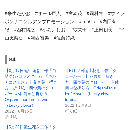
#来生たかお #オール巨人 #宮本茂 #國村隼 #ウィラ
ポンナコンルアンプロモーション #LiLiCo #内田有
紀 #西村博之 #小島よしお #紗栄子 #上田初美 #平
山友梨香 #河西智美 #佐藤詩織
関連
【6月17日誕生花を工作「白
【5月27日誕生花を工作「ク
詰草(シロツメクサ)」「キバ
ローバー」】花言葉 描き
ナコスモス」】花言葉 描き
方 四つ葉のクローバー 立体
方 折り紙 四つ葉のクロー
簡単な折り方 Origami four
バー 立体 簡単な折り方
leaf clover （Lucky clover）
Origami four leaf clover
tutorial
（Lucky clover）
2022年2月8日
2022年6月16日
折り紙
折り紙
【5月26日誕生花を工作「ク