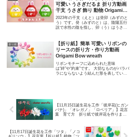
さが際立ちます。折...
可愛い うさぎだるま 折り方動画
干支 うさぎ 飾り 動物 Origami
Rabbit Daruma
2023年の干支（えと）は癸卯（みずのと
う）です。癸（みずのと）は、陰陽五行
説で水性の陰を指し、卯（う）はうさぎ
を意味します。今回は、具体的に癸卯の
2023年がどのような年か、干支の由来と
ともに解説します。「2022年は「壬寅
【折り紙】簡単 可愛い リボンの
折り紙
（みずのえとら...
リースの折り方・作り方動画
Origami Bow wreath
リボンモチーフに込められた意味
は“絆”や“約束”です。 大切なものがバラバ
ラにならないよう結んだ形を表している
ことから、恋人や友人、家族との絆や想
いが離れないように結び留めてくれるモ
チーフだといわれています。 風水でもリ
ボンはラッキーモチー...
【11月15日誕生花を工作「彼岸花(ヒガン
バナ)」「オレガノ」「ロベリア」】花言
葉 育て方 折り紙で彼岸花を作りま
す。／I make a cluster amaryllis with
origami,
【11月17日誕生花を工作「ツタ」「ノコ
ギリソウ」】花言葉【折り紙】植物「ツ