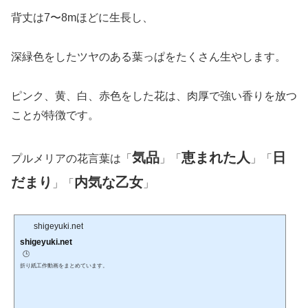
背丈は7〜8mほどに生長し、
深緑色をしたツヤのある葉っぱをたくさん生やします。
ピンク、黄、白、赤色をした花は、肉厚で強い香りを放つ
ことが特徴です。
気品
恵まれた人
日
プルメリアの花言葉は「
」「
」「
だまり
内気な乙女
」「
」
shigeyuki.net
shigeyuki.net
🕒️
折り紙工作動画をまとめています。