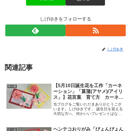
しげゆきをフォローする
しげゆき
関連記事
【5月10日誕生花を工作「カーネ
折り紙
ーション」「菖蒲(アヤメ)/アイリ
ス」】花言葉 育て方 カーネー
ションのカード Carnation card
当ブログをご覧いただきありがとうござ
います。しげゆきです。 誕生日を迎える
大切な方へ、何かいいプレゼントはない
か悩んでいませんか？ そんな方に向け
て、折り紙などで工作して心のこもった
手作りプレゼントを作れる記事を書きま
ヘンテコおりがみ「ぴょんぴょん
折り紙