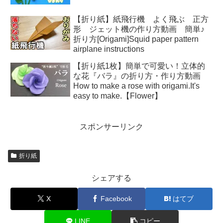
【折り紙】紙飛行機 よく飛ぶ 正方
形 ジェット機の作り方動画 簡単♪
折り方[Origami]Squid paper pattern
airplane instructions
【折り紙1枚】簡単で可愛い！立体的
な花『バラ』の折り方・作り方動画
How to make a rose with origami.It's
easy to make.【Flower】
スポンサーリンク
折り紙
シェアする
X
Facebook
はてブ
LINE
コピー